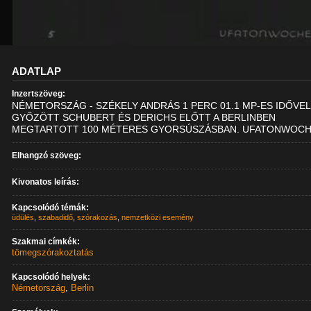
ADATLAP
Inzertszöveg:
NÉMETORSZÁG - SZÉKELY ANDRÁS 1 PERC 01.1 MP-ES IDŐVE
GYŐZÖTT SCHUBERT ÉS DERICHS ELŐTT A BERLINBEN
MEGTARTOTT 100 MÉTERES GYORSÚSZÁSBAN. UFATONWOC
Elhangzó szöveg:
Kivonatos leírás:
Kapcsolódó témák:
üdülés
,
szabadidő
,
szórakozás
,
nemzetközi esemény
Szakmai címkék:
tömegszórakoztatás
Kapcsolódó helyek:
Németország
,
Berlin