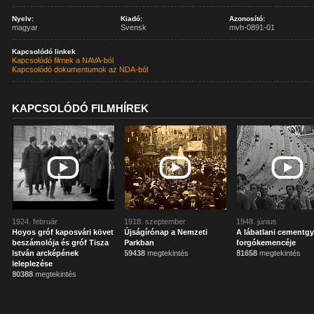
Nyelv:
Kiadó:
Azonosító:
magyar
Svensk
mvh-0891-01
Kapcsolódó linkek
Kapcsolódó filmek a NAVA-ból
Kapcsolódó dokumentumok az NDA-ból
KAPCSOLÓDÓ FILMHÍREK
1924. február
1918. szeptember
1948. június
Hoyos gróf kaposvári követ
Újságírónap a Nemzeti
A lábatlani cementgy
beszámolója és gróf Tisza
Parkban
forgókemencéje
István arcképének
59438
megtekintés
81658
megtekintés
leleplezése
80388
megtekintés