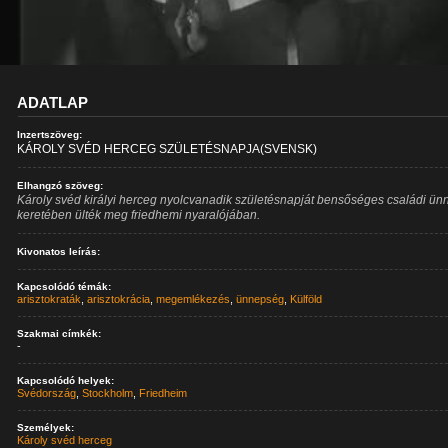
ADATLAP
Inzertszöveg:
KÁROLY SVÉD HERCEG SZÜLETÉSNAPJA(SVENSK)
Elhangzó szöveg:
Károly svéd királyi herceg nyolcvanadik születésnapját bensőséges családi ün
keretében ülték meg friedhemi nyaralójában.
Kivonatos leírás:
Kapcsolódó témák:
arisztokraták
,
arisztokrácia
,
megemlékezés
,
ünnepség
,
Külföld
Szakmai címkék:
-
Kapcsolódó helyek:
Svédország
,
Stockholm
,
Friedheim
Személyek:
Károly svéd herceg