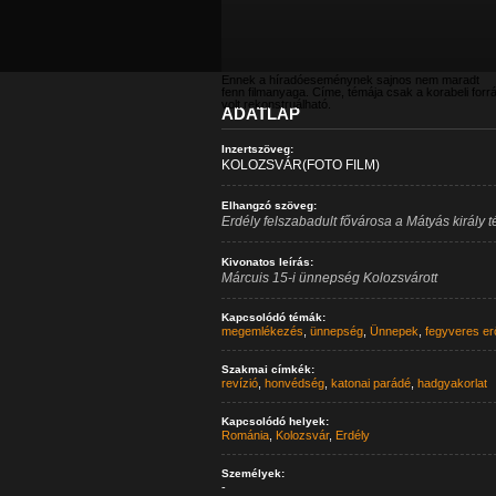
Ennek a híradóeseménynek sajnos nem maradt
fenn filmanyaga. Címe, témája csak a korabeli forr
volt rekonstruálható.
ADATLAP
Inzertszöveg:
KOLOZSVÁR(FOTO FILM)
Elhangzó szöveg:
Erdély felszabadult fővárosa a Mátyás király 
Kivonatos leírás:
Márcuis 15-i ünnepség Kolozsvárott
Kapcsolódó témák:
megemlékezés
,
ünnepség
,
Ünnepek
,
fegyveres er
Szakmai címkék:
revízió
,
honvédség
,
katonai parádé
,
hadgyakorlat
Kapcsolódó helyek:
Románia
,
Kolozsvár
,
Erdély
Személyek:
-