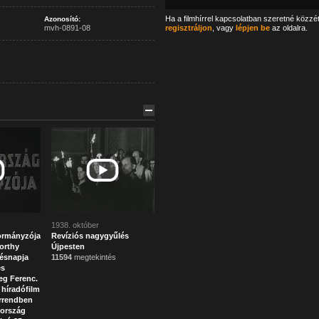
Ha a filmhírrel kapcsolatban szeretné közzé
Azonosító:
mvh-0891-08
regisztráljon
, vagy
lépjen be
az oldalra.
1938. október
ormányzója
Revíziós nagygyűlés
orthy
Újpesten
tésnapja
11594
megtekintés
és
eg Ferenc.
 híradófilm
rrendben
rország