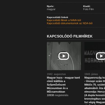
Nyelv:
Kiadó:
magyar
Foto Film
Kapcsolódó linkek
Kapcsolódó filmek a NAVA-ból
Kapcsolódó dokumentumok az NDA-ból
KAPCSOLÓDÓ FILMHÍREK
1942. augusztus
1943. június
Magyar haza - magyar kard
Magyarország k
című kiállítás a
- Ünnepi szám H
Szépművészeti
Miklós 75. szüle
Múzeumban és a
alkalmából. Írta 
Műcsarnokban
elmondja: Hercz
10938
megtekintés
(A dupla hosszú
kronologikus so
fut végig Magya