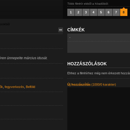
Több filmhír ebből a híradóból:
1
2
3
4
5
6
7
8
ásokból
CÍMKÉK
-
téren ünnepelte március idusát.
HOZZÁSZÓLÁSOK
Ehhez a filmhírhez még nem érkezett hozzá
Új hozzászólás
(1000/0 karakter)
ők
,
fegyverkezés
,
Belföld