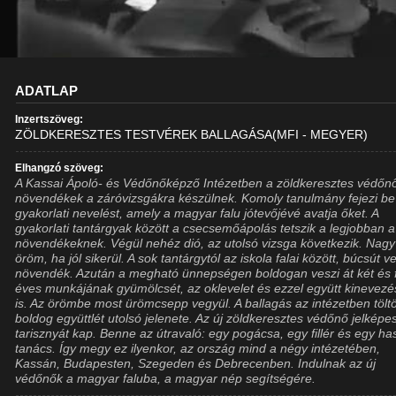
ADATLAP
Inzertszöveg:
ZÖLDKERESZTES TESTVÉREK BALLAGÁSA(MFI - MEGYER)
Elhangzó szöveg:
A Kassai Ápoló- és Védőnőképző Intézetben a zöldkeresztes védőn
növendékek a záróvizsgákra készülnek. Komoly tanulmány fejezi be
gyakorlati nevelést, amely a magyar falu jótevőjévé avatja őket. A
gyakorlati tantárgyak között a csecsemőápolás tetszik a legjobban a
növendékeknek. Végül nehéz dió, az utolsó vizsga következik. Nagy
öröm, ha jól sikerül. A sok tantárgytól az iskola falai között, búcsút v
növendék. Azután a megható ünnepségen boldogan veszi át két és 
éves munkájának gyümölcsét, az oklevelet és ezzel együtt kinevezé
is. Az örömbe most ürömcsepp vegyül. A ballagás az intézetben töltö
boldog együttlét utolsó jelenete. Az új zöldkeresztes védőnő jelképe
tarisznyát kap. Benne az útravaló: egy pogácsa, egy fillér és egy h
tanács. Így megy ez ilyenkor, az ország mind a négy intézetében,
Kassán, Budapesten, Szegeden és Debrecenben. Indulnak az új
védőnők a magyar faluba, a magyar nép segítségére.