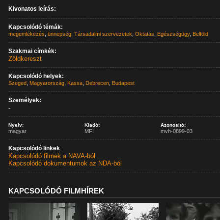
Kivonatos leírás:
Kapcsolódó témák:
megemlékezés
,
ünnepség
,
Társadalmi szervezetek
,
Oktatás
,
Egészségügy
,
Belföld
Szakmai címkék:
Zöldkereszt
Kapcsolódó helyek:
Szeged
,
Magyarország
,
Kassa
,
Debrecen
,
Budapest
Személyek:
-
Nyelv:
Kiadó:
Azonosító:
magyar
MFI
mvh-0899-03
Kapcsolódó linkek
Kapcsolódó filmek a NAVA-ból
Kapcsolódó dokumentumok az NDA-ból
KAPCSOLÓDÓ FILMHÍREK