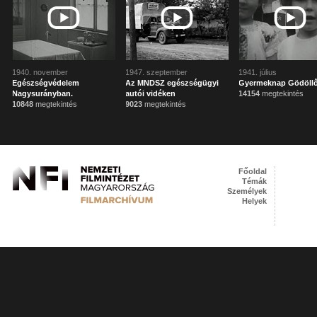
1940. november
1947. szeptember
1941. július
Egészségvédelem
Az MNDSZ egészségügyi
Gyermeknap Gödöll
Nagysurányban.
autói vidéken
14154
megtekintés
10848
megtekintés
9023
megtekintés
Főoldal
Témák
Személyek
Helyek