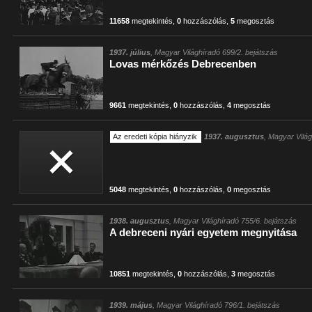
11658
megtekintés
,
0
hozzászólás
,
5
megosztás
1937. július
, Magyar Világhíradó 699/2. bejátszás
Lovas mérkőzés Debrecenben
9661
megtekintés
,
0
hozzászólás
,
4
megosztás
Az eredeti kópia hiányzik
1937. augusztus
, Magyar Vilá
5048
megtekintés
,
0
hozzászólás
,
0
megosztás
1938. augusztus
, Magyar Világhíradó 755/6. bejátszás
A debreceni nyári egyetem megnyitása
10851
megtekintés
,
0
hozzászólás
,
3
megosztás
1939. május
, Magyar Világhíradó 796/1. bejátszás