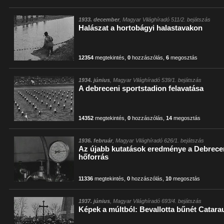
1933. december
, Magyar Világhíradó 511/2. bejátszás
Halászat a hortobágyi halastavakon
12354
megtekintés
,
0
hozzászólás
,
6
megosztás
1934. június
, Magyar Világhíradó 539/1. bejátszás
A debreceni sportstadion felavatása
14352
megtekintés
,
0
hozzászólás
,
14
megosztás
1936. február
, Magyar Világhíradó 626/1. bejátszás
Az újabb kutatások eredménye a Debrece
hőforrás
11336
megtekintés
,
0
hozzászólás
,
10
megosztás
1937. június
, Magyar Világhíradó 693/4. bejátszás
Képek a múltból: Bevallotta bűnét Catara