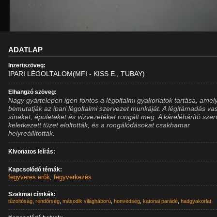
ADATLAP
Inzertszöveg:
IPARI LÉGOLTALOM(MFI - KISS E., TUBAY)
Elhangzó szöveg:
Nagy gyártelepen igen fontos a légoltalmi gyakorlatok tartása, amel
bemutatják az ipari légoltalmi szervezet munkáját. A légitámadás vas
síneket, épületeket és vízvezetéket rongált meg. A káreléhárító szer
keletkezett tüzet eloltották, és a rongálódásokat csakhamar
helyreállították.
Kivonatos leírás:
Kapcsolódó témák:
fegyveres erők
,
fegyverkezés
Szakmai címkék:
tűzoltóság
,
rendőrség
,
második világháború
,
honvédség
,
katonai parádé
,
hadgyakorlat