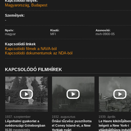
Kapcsolódó helyek:
Magyarország
,
Budapest
Személyek:
-
Nyelv:
Kiadó:
Azonosító:
magyar
MFI
mvh-0900-05
Kapcsolódó linkek
Kapcsolódó filmek a NAVA-ból
Kapcsolódó dokumentumok az NDA-ból
KAPCSOLÓDÓ FILMHÍREK
1937. szeptember
1932. augusztus
1939. április
Légoltalmi gyakorlat a
Óriási tűzvész pusztította
Le Havre kikötőjébe
svédországi Göteborgban
el Coney Island-et, a New
leégett a New York-i
9130
megtekintés
Yorkiak nyári
világkiállításra indul