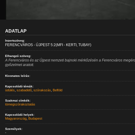
ADATLAP
Inzertszöveg:
FERENCVÁROS - ÚJPEST 5:2(MFI - KERTI, TUBAY)
Elhangzó szöveg:
A Ferencváros és az Újpest nemzeti bajnoki mérkőzésén a Ferencváros megér
győzelmet aratott.
Kivonatos leírás:
Kapcsolódó témák:
üdülés
,
szabadidő
,
szórakozás
,
Belföld
Szakmai címkék:
tömegszórakoztatás
Kapcsolódó helyek:
Magyarország
,
Budapest
Személyek:
-