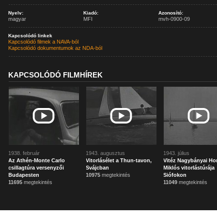
Nyelv:
Kiadó:
Azonosító:
magyar
MFI
mvh-0900-09
Kapcsolódó linkek
Kapcsolódó filmek a NAVA-ból
Kapcsolódó dokumentumok az NDA-ból
KAPCSOLÓDÓ FILMHÍREK
1938. február
1943. augusztus
1943. július
Az Athén-Monte Carlo
Vitorlásélet a Thun-tavon,
Vitéz Nagybányai Ho
csillagtúra versenyzői
Svájcban
Miklós vitorlástúrája
Budapesten
10975
megtekintés
Siófokon
11695
megtekintés
11049
megtekintés