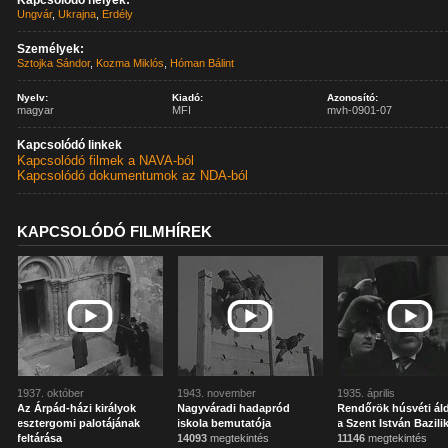
Kapcsolódó helyek:
Ungvár
,
Ukrajna
,
Erdély
Személyek:
Sztojka Sándor
,
Kozma Miklós
,
Hóman Bálint
Nyelv:
Kiadó:
Azonosító:
magyar
MFI
mvh-0901-07
Kapcsolódó linkek
Kapcsolódó filmek a NAVA-ból
Kapcsolódó dokumentumok az NDA-ból
KAPCSOLÓDÓ FILMHÍREK
1937. október
1943. november
1935. április
Az Árpád-házi királyok
Nagyváradi hadapród
Rendőrök húsvéti ál
esztergomi palotájának
iskola bemutatója
a Szent István Bazil
feltárása
14093
megtekintés
11146
megtekintés