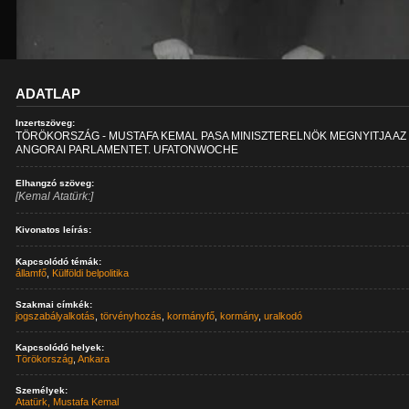
ADATLAP
Inzertszöveg:
TÖRÖKORSZÁG - MUSTAFA KEMAL PASA MINISZTERELNÖK MEGNYITJA AZ
ANGORAI PARLAMENTET. UFATONWOCHE
Elhangzó szöveg:
[Kemal Atatürk:]
Kivonatos leírás:
Kapcsolódó témák:
államfő
,
Külföldi belpolitika
Szakmai címkék:
jogszabályalkotás
,
törvényhozás
,
kormányfő
,
kormány
,
uralkodó
Kapcsolódó helyek:
Törökország
,
Ankara
Személyek:
Atatürk, Mustafa Kemal