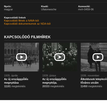
Nyelv:
Kiadó:
Azonosító:
magyar
Ufatonwoche
mvh-0459-06
Kapcsolódó linkek
Kapcsolódó filmek a NAVA-ból
Kapcsolódó dokumentumok az NDA-ból
KAPCSOLÓDÓ FILMHÍREK
1935. április
1939. június
1936. november
Az új országgyűlés
Az új országgyűlés
Álkoldusok leleplezé
megnyitása
megnyitója.
főváros utcáin
11181
megtekintés
20333
megtekintés
11450
megtekintés