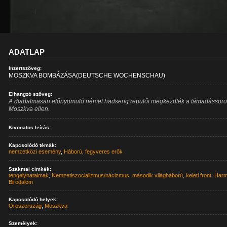
ADATLAP
Inzertszöveg:
MOSZKVA BOMBÁZÁSA(DEUTSCHE WOCHENSCHAU)
Elhangzó szöveg:
A diadalmasan előnyomuló német hadserig repülői megkezdték a támadássoro
Moszkva ellen.
Kivonatos leírás:
Kapcsolódó témák:
nemzetközi esemény
,
Háború
,
fegyveres erők
Szakmai címkék:
tengelyhatalmak
,
Nemzetiszocializmus/nácizmus
,
második világháború
,
keleti front
,
Harm
Birodalom
Kapcsolódó helyek:
Oroszország
,
Moszkva
Személyek: