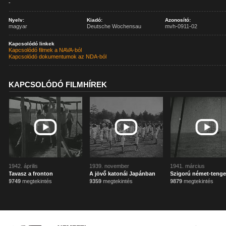
-
Nyelv:
Kiadó:
Azonosító:
magyar
Deutsche Wochensau
mvh-0911-02
Kapcsolódó linkek
Kapcsolódó filmek a NAVA-ból
Kapcsolódó dokumentumok az NDA-ból
KAPCSOLÓDÓ FILMHÍREK
1942. április
1939. november
1941. március
Tavasz a fronton
A jövő katonái Japánban
Szigorú német-tenge
9749
megtekintés
9359
megtekintés
9879
megtekintés