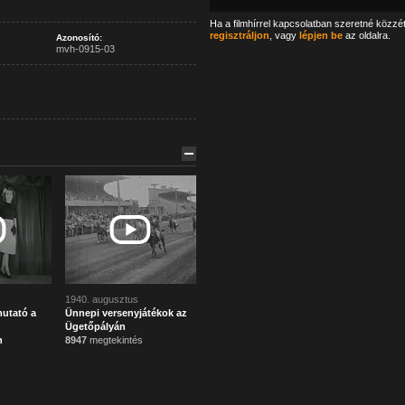
Ha a filmhírrel kapcsolatban szeretné közzé
regisztráljon
, vagy
lépjen be
az oldalra.
Azonosító:
mvh-0915-03
1940. augusztus
mutató a
Ünnepi versenyjátékok az
Ügetőpályán
n
8947
megtekintés