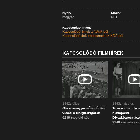
-
Nyelv:
Kiadó:
magyar
MFI
Kapcsolódó linkek
Kapcsolódó filmek a NAVA-ból
Kapcsolódó dokumentumok az NDA-ból
KAPCSOLÓDÓ FILMHÍREK
1942. július
1943. március
Olasz-magyar női atlétikai
Tavaszi divatbe
viadal a Margitszigeten
budapesti
9289
megtekintés
Divatközpontba
9348
megtekintés