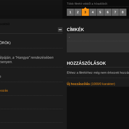
Több filmhír ebből a híradóból:
1
2
3
4
5
6
7
8
ásokból
CÍMKÉK
-
ÖRÖK)
ályáján, a "Hangya" rendezésében
ersenyen.
HOZZÁSZÓLÁSOK
Ehhez a filmhírhez még nem érkezett hozzá
n
Új hozzászólás
(1000/0 karakter)
kozás