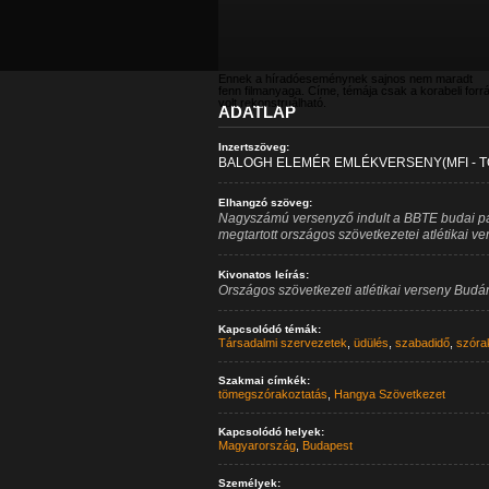
Ennek a híradóeseménynek sajnos nem maradt
fenn filmanyaga. Címe, témája csak a korabeli forr
volt rekonstruálható.
ADATLAP
Inzertszöveg:
BALOGH ELEMÉR EMLÉKVERSENY(MFI - T
Elhangzó szöveg:
Nagyszámú versenyző indult a BBTE budai p
megtartott országos szövetkezetei atlétikai v
Kivonatos leírás:
Országos szövetkezeti atlétikai verseny Budá
Kapcsolódó témák:
Társadalmi szervezetek
,
üdülés
,
szabadidő
,
szóra
Szakmai címkék:
tömegszórakoztatás
,
Hangya Szövetkezet
Kapcsolódó helyek:
Magyarország
,
Budapest
Személyek: