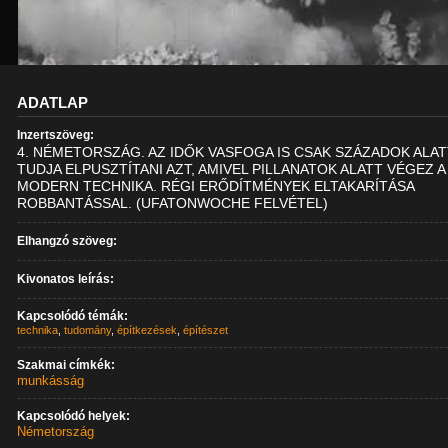
ADATLAP
Inzertszöveg:
4. NÉMETORSZÁG. AZ IDŐK VASFOGA IS CSAK SZÁZADOK ALA
TUDJA ELPUSZTÍTANI AZT, AMIVEL PILLANATOK ALATT VÉGEZ A
MODERN TECHNIKA. RÉGI ERŐDÍTMÉNYEK ELTAKARÍTÁSA
ROBBANTÁSSAL. (UFATONWOCHE FELVÉTEL)
Elhangzó szöveg:
Kivonatos leírás:
Kapcsolódó témák:
technika
,
tudomány
,
építkezések
,
építészet
Szakmai címkék:
munkásság
Kapcsolódó helyek:
Németország