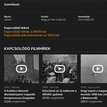
Személyek:
-
Nyelv:
Kiadó:
Azonosító:
német
Magyar Film Iroda Rt.
mvh-0405-04
Kapcsolódó linkek
Kapcsolódó filmek a NAVA-ból
Kapcsolódó dokumentumok az NDA-ból
KAPCSOLÓDÓ FILMHÍREK
1943. február
1948. március
1948. augusztus
A Kubikus Nemzeti
Készülnek az új traktorok a
Hogy nyaral a magya
Munkaközpont negyedik
MÁVAG gyárban
munkás 1948-ban [ü
kongresszusa Szegeden
10791
megtekintés
a Balatonnál]
11244
megtekintés
29972
megtekintés