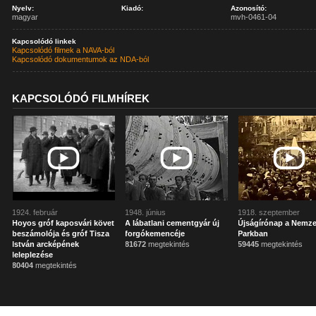
Nyelv:
Kiadó:
Azonosító:
magyar
mvh-0461-04
Kapcsolódó linkek
Kapcsolódó filmek a NAVA-ból
Kapcsolódó dokumentumok az NDA-ból
KAPCSOLÓDÓ FILMHÍREK
1924. február
1948. június
1918. szeptember
Hoyos gróf kaposvári követ
A lábatlani cementgyár új
Újságírónap a Nemze
beszámolója és gróf Tisza
forgókemencéje
Parkban
István arcképének
81672
megtekintés
59445
megtekintés
leleplezése
80404
megtekintés