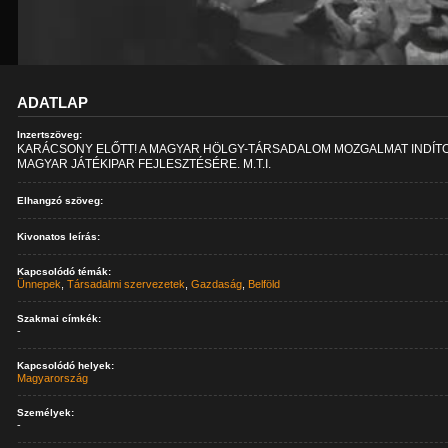
ADATLAP
Inzertszöveg:
KARÁCSONY ELŐTT! A MAGYAR HÖLGY-TÁRSADALOM MOZGALMAT INDÍTO
MAGYAR JÁTÉKIPAR FEJLESZTÉSÉRE. M.T.I.
Elhangzó szöveg:
Kivonatos leírás:
Kapcsolódó témák:
Ünnepek
,
Társadalmi szervezetek
,
Gazdaság
,
Belföld
Szakmai címkék:
-
Kapcsolódó helyek:
Magyarország
Személyek:
-