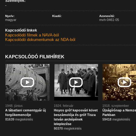
Személyek:
-
Nyelv:
Kiadó:
Azonosító:
magyar
mvh-0461-05
Kapcsolódó linkek
Kapcsolódó filmek a NAVA-ból
Kapcsolódó dokumentumok az NDA-ból
KAPCSOLÓDÓ FILMHÍREK
1948. június
1924. február
1918. szeptember
A lábatlani cementgyár új
Hoyos gróf kaposvári követ
Újságírónap a Nemze
forgókemencéje
beszámolója és gróf Tisza
Parkban
81639
megtekintés
István arcképének
59418
megtekintés
leleplezése
80370
megtekintés