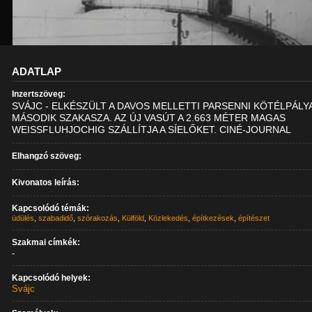
ADATLAP
Inzertszöveg:
SVÁJC - ELKÉSZÜLT A DAVOS MELLETTI PARSENNI KÖTÉLPÁLY
MÁSODIK SZAKASZA. AZ ÚJ VASÚT A 2.663 MÉTER MAGAS
WEISSFLUHJOCHIG SZÁLLÍTJA A SÍELŐKET. CINÉ-JOURNAL
Elhangzó szöveg:
Kivonatos leírás:
Kapcsolódó témák:
üdülés
,
szabadidő
,
szórakozás
,
Külföld
,
Közlekedés
,
építkezések
,
építészet
Szakmai címkék:
-
Kapcsolódó helyek:
Svájc