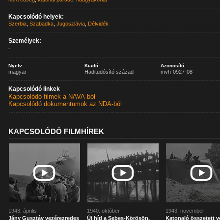
Kapcsolódó helyek:
Szerbia
,
Szabadka
,
Jugoszlávia
,
Délvidék
Személyek:
-
Nyelv:
Kiadó:
Azonosító:
magyar
Haditudósító század
mvh-0927-08
Kapcsolódó linkek
Kapcsolódó filmek a NAVA-ból
Kapcsolódó dokumentumok az NDA-ból
KAPCSOLÓDÓ FILMHÍREK
1943. április
1940. október
1943. november
Jány Gusztáv vezérezredes
Új híd a Sebes-Körösön.
Katonaló összetett 