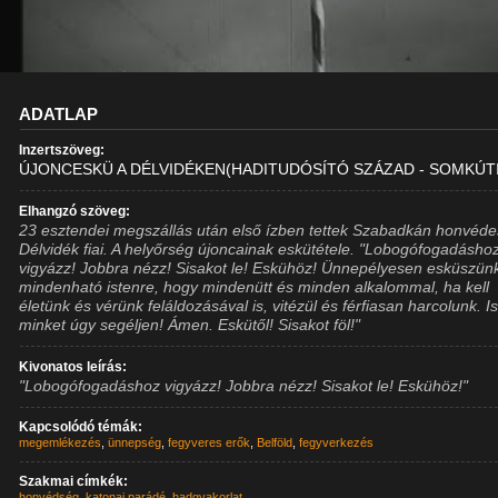
ADATLAP
Inzertszöveg:
ÚJONCESKÜ A DÉLVIDÉKEN(HADITUDÓSÍTÓ SZÁZAD - SOMKÚTI
Elhangzó szöveg:
23 esztendei megszállás után első ízben tettek Szabadkán honvéde
Délvidék fiai. A helyőrség újoncainak eskütétele. "Lobogófogadásho
vigyázz! Jobbra nézz! Sisakot le! Eskühöz! Ünnepélyesen esküszün
mindenható istenre, hogy mindenütt és minden alkalommal, ha kell
életünk és vérünk feláldozásával is, vitézül és férfiasan harcolunk. I
minket úgy segéljen! Ámen. Eskütől! Sisakot föl!"
Kivonatos leírás:
"Lobogófogadáshoz vigyázz! Jobbra nézz! Sisakot le! Eskühöz!"
Kapcsolódó témák:
megemlékezés
,
ünnepség
,
fegyveres erők
,
Belföld
,
fegyverkezés
Szakmai címkék:
honvédség
,
katonai parádé
,
hadgyakorlat