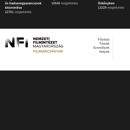
és hadseregparancsnok
10649
megtekintés
Örkényben
kitüntetése
13229
megtekintés
22761
megtekintés
Főoldal
Témák
Személyek
Helyek