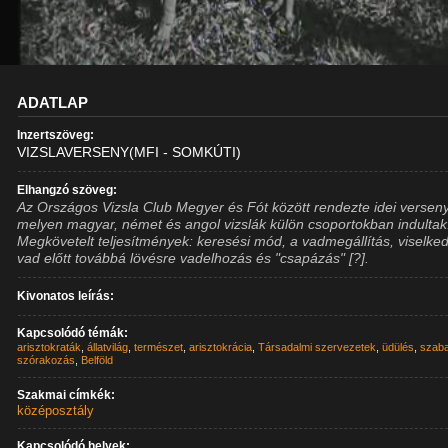
ADATLAP
Inzertszöveg:
VIZSLAVERSENY(MFI - SOMKÚTI)
Elhangzó szöveg:
Az Országos Vizsla Club Megyer és Fót között rendezte idei verseny
melyen magyar, német és angol vizslák külön csoportokban indultak
Megkövetelt teljesítmények: keresési mód, a vadmegállítás, viselke
vad előtt továbbá lövésre vadelhozás és "csapázás" [?].
Kivonatos leírás:
Kapcsolódó témák:
arisztokraták
,
állatvilág
,
természet
,
arisztokrácia
,
Társadalmi szervezetek
,
üdülés
,
szab
szórakozás
,
Belföld
Szakmai címkék:
középosztály
Kapcsolódó helyek: