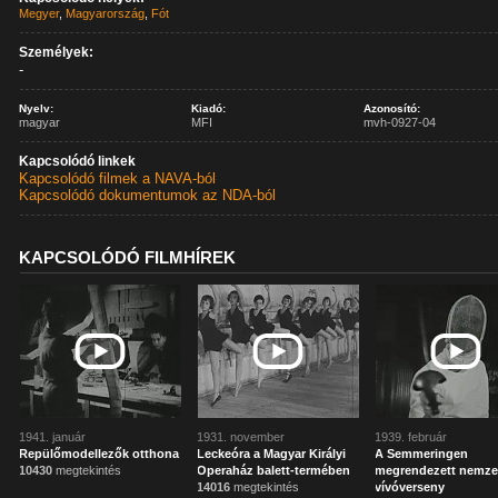
Megyer
,
Magyarország
,
Fót
Személyek:
-
Nyelv:
Kiadó:
Azonosító:
magyar
MFI
mvh-0927-04
Kapcsolódó linkek
Kapcsolódó filmek a NAVA-ból
Kapcsolódó dokumentumok az NDA-ból
KAPCSOLÓDÓ FILMHÍREK
1941. január
1931. november
1939. február
Repülőmodellezők otthona
Leckeóra a Magyar Királyi
A Semmeringen
10430
megtekintés
Operaház balett-termében
megrendezett nemze
14016
megtekintés
vívóverseny