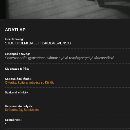
ADATLAP
Inzertszöveg:
STOCKHOLMI BALETTISKOLA(SVENSK)
Elhangzó szöveg:
Sokesztendős gyakorlattal válnak a jövő reménységei jó táncosnőkké.
Kivonatos leírás:
Kapcsolódó témák:
Oktatás
,
kultúra
,
művészet
,
Külföld
Szakmai címkék:
-
Kapcsolódó helyek:
Svédország
,
Stockholm
Személyek:
-