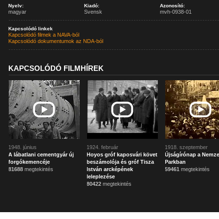
Nyelv:
Kiadó:
Azonosító:
magyar
Svensk
mvh-0938-01
Kapcsolódó linkek
Kapcsolódó filmek a NAVA-ból
Kapcsolódó dokumentumok az NDA-ból
KAPCSOLÓDÓ FILMHÍREK
1948. június
1924. február
1918. szeptember
A lábatlani cementgyár új
Hoyos gróf kaposvári követ
Újságírónap a Nemze
forgókemencéje
beszámolója és gróf Tisza
Parkban
81688
megtekintés
István arcképének
59461
megtekintés
leleplezése
80422
megtekintés