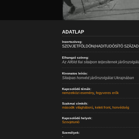
ADATLAP
Inzertszöveg:
SZOVJETFÖLDÖN(HADITUDÓSÍTÓ SZÁZAD -
Elhangzó szöveg:
Az Alföld fiai sítalpon teljesítenek járőrszolgá
Kivonatos leírás:
Sítalpas honvéd járőrszolgálat Ukrajnában
Kapcsolódó témák:
nemzetközi esemény
,
fegyveres erők
Szakmai címkék:
második világháború
,
keleti front
,
honvédség
Kapcsolódó helyek:
Szovjetunió
Személyek:
-