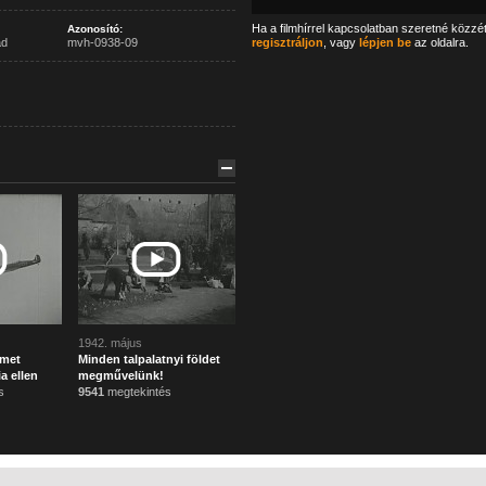
Ha a filmhírrel kapcsolatban szeretné közzé
Azonosító:
ad
mvh-0938-09
regisztráljon
, vagy
lépjen be
az oldalra.
1942. május
émet
Minden talpalatnyi földet
a ellen
megművelünk!
s
9541
megtekintés