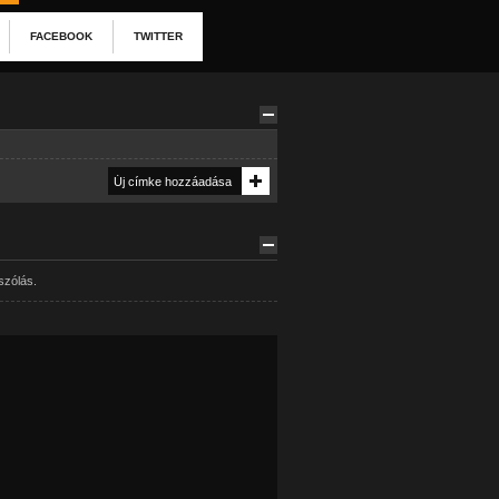
FACEBOOK
TWITTER
szólás.