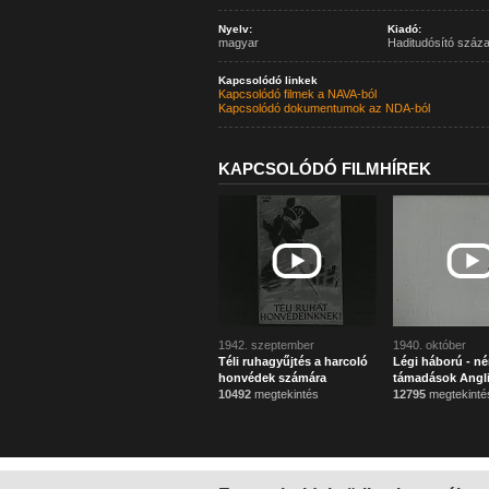
Nyelv:
Kiadó:
magyar
Haditudósító száz
Kapcsolódó linkek
Kapcsolódó filmek a NAVA-ból
Kapcsolódó dokumentumok az NDA-ból
KAPCSOLÓDÓ FILMHÍREK
1942. szeptember
1940. október
Téli ruhagyűjtés a harcoló
Légi háború - n
honvédek számára
támadások Angli
10492
megtekintés
12795
megtekinté