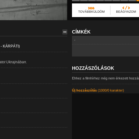
TOVÁBBKÜLDÖM
BEÁGYAZOM
CÍMKÉK
-
 KÁRPÁTI)
latot Ukrajnában.
HOZZÁSZÓLÁSOK
Ehhez a filmhírhez még nem érkezett hozzá
Új hozzászólás
(1000/0 karakter)