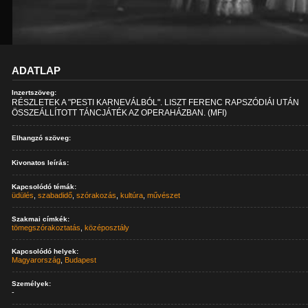
ADATLAP
Inzertszöveg:
RÉSZLETEK A "PESTI KARNEVÁLBÓL". LISZT FERENC RAPSZÓDIÁI UTÁN
ÖSSZEÁLLÍTOTT TÁNCJÁTÉK AZ OPERAHÁZBAN. (MFI)
Elhangzó szöveg:
Kivonatos leírás:
Kapcsolódó témák:
üdülés
,
szabadidő
,
szórakozás
,
kultúra
,
művészet
Szakmai címkék:
tömegszórakoztatás
,
középosztály
Kapcsolódó helyek:
Magyarország
,
Budapest
Személyek:
-