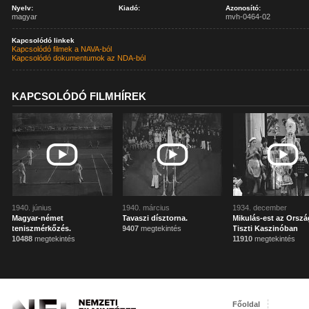
Nyelv:
Kiadó:
Azonosító:
magyar
mvh-0464-02
Kapcsolódó linkek
Kapcsolódó filmek a NAVA-ból
Kapcsolódó dokumentumok az NDA-ból
KAPCSOLÓDÓ FILMHÍREK
1940. június
1940. március
1934. december
Magyar-német
Tavaszi dísztorna.
Mikulás-est az Orsz
teniszmérkőzés.
9407
megtekintés
Tiszti Kaszinóban
10488
megtekintés
11910
megtekintés
Főoldal