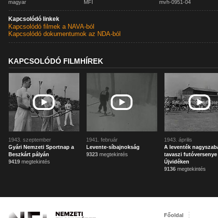
magyar
MFI
mvh-0951-04
Kapcsolódó linkek
Kapcsolódó filmek a NAVA-ból
Kapcsolódó dokumentumok az NDA-ból
KAPCSOLÓDÓ FILMHÍREK
1943. szeptember
1941. február
1943. április
Gyári Nemzeti Sportnap a
Levente-síbajnokság
A leventék nagysza
Beszkárt pályán
9323
megtekintés
tavaszi futóversenye
9419
megtekintés
Újvidéken
9136
megtekintés
Főoldal