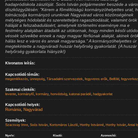
hadapródiskola zászlóját. Soós István polgármester beszéde a váro
díszközgyűlésén: "Kérem a főméltóságú kormányzóhelyettes urat, 
tolmácsolja kormányzó urunknak Nagyvárad város közönségének
mélységes hódolatát és szeretetteljes ragaszkodását, valamint örök
háláját a felszabadulásért, amelynek történelmi eseménye ma e
festmény alakjában átadatik az utókornak, hogy minden késői utódo
véssék szíveikbe ennek a nagy magyar férfiúnak alakját, akinek örö
hálás lesz e város és annak magyarsága." A kormányzóhelyettes úr
megtekintette a nagyváradi huszár helyőrség gyakorlatát. (A huszár
helyőrség gyakorlata hiányzik!)
Kivonatos leírás:
Kapcsolódó témák:
megemlékezés
,
ünnepség
,
Társadalmi szervezetek
,
fegyveres erők
,
Belföld
,
fegyverke
Szakmai címkék:
levente
,
kormányfő
,
kormány
,
honvédség
,
katonai parádé
,
hadgyakorlat
Kapcsolódó helyek:
Románia
,
Nagyvárad
Személyek:
Szacsvay Imre
,
Soós István
,
Kortsmáros László
,
Horthy Istvánné
,
Horthy István
,
Antal I
Nyelv:
Kiadó:
Azonosító: