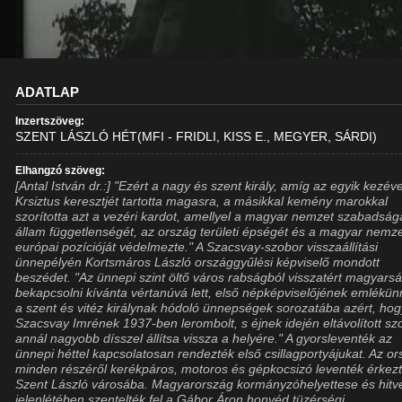
ADATLAP
Inzertszöveg:
SZENT LÁSZLÓ HÉT(MFI - FRIDLI, KISS E., MEGYER, SÁRDI)
Elhangzó szöveg:
[Antal István dr.:] "Ezért a nagy és szent király, amíg az egyik kezéve
Krsiztus keresztjét tartotta magasra, a másikkal kemény marokkal
szorította azt a vezéri kardot, amellyel a magyar nemzet szabadság
állam függetlenségét, az ország területi épségét és a magyar nemz
európai pozícióját védelmezte." A Szacsvay-szobor visszaállítási
ünnepélyén Kortsmáros László országgyűlési képviselő mondott
beszédet. "Az ünnepi szint öltő város rabságból visszatért magyars
bekapcsolni kívánta vértanúvá lett, első népképviselőjének emlékü
a szent és vitéz királynak hódoló ünnepségek sorozatába azért, hog
Szacsvay Imrének 1937-ben lerombolt, s éjnek idején eltávolított sz
annál nagyobb dísszel állítsa vissza a helyére." A gyorsleventék az
ünnepi héttel kapcsolatosan rendezték első csillagportyájukat. Az o
minden részéről kerékpáros, motoros és gépkocsizó leventék érkez
Szent László városába. Magyarország kormányzóhelyettese és hitv
jelenlétében szentelték fel a Gábor Áron honvéd tüzérségi