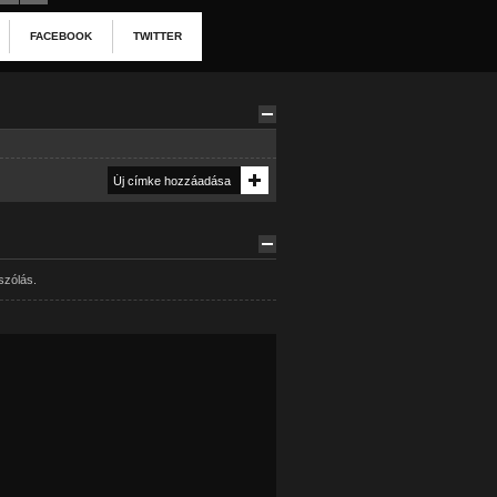
FACEBOOK
TWITTER
szólás.