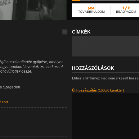
TOVÁBBKÜLDÖM
BEÁGYAZOM
CÍMKÉK
-
 a textilhulladék gyűjtése, amelyet
rongy napokon" leventék és cserkészek
HOZZÁSZÓLÁSOK
t gyűjtöttek össze.
Ehhez a filmhírhez még nem érkezett hozzá
sra Szegeden
Új hozzászólás
(1000/0 karakter)
észet