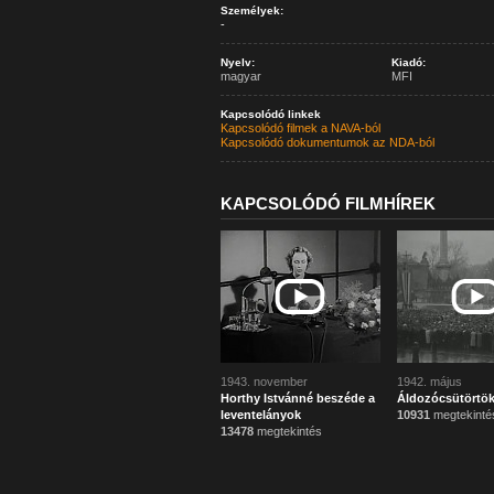
Személyek:
-
Nyelv:
Kiadó:
magyar
MFI
Kapcsolódó linkek
Kapcsolódó filmek a NAVA-ból
Kapcsolódó dokumentumok az NDA-ból
KAPCSOLÓDÓ FILMHÍREK
1943. november
1942. május
Horthy Istvánné beszéde a
Áldozócsütörtö
leventelányok
10931
megtekinté
13478
megtekintés