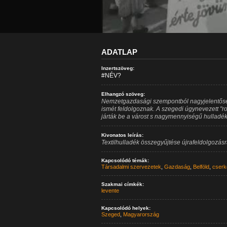
ADATLAP
Inzertszöveg:
#NÉV?
Elhangzó szöveg:
Nemzetgazdasági szempontból nagyjelentőségű
ismét feldolgoznak. A szegedi úgynevezett "
járták be a várost s nagymennyiségű hulladéko
Kivonatos leírás:
Textilhulladék összegyűjtése újrafeldolgozá
Kapcsolódó témák:
Társadalmi szervezetek
,
Gazdaság
,
Belföld
,
cserk
Szakmai címkék:
levente
Kapcsolódó helyek:
Szeged
,
Magyarország