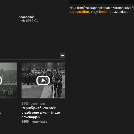
Ha a filmhírrel kapcsolatban szeretné közzé
regisztráljon
, vagy
lépjen be
az oldalra.
Azonosító:
mvh-0952-01
1943. december
k
Repülőjavító leventék
s
díszőrsége a kormányzó
nevenapján
8600
megtekintés