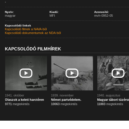
-
Nyelv:
Kiadó:
Azonosító:
magyar
MFI
mvh-0952-05
Kapcsolódó linkek
Kapcsolódó filmek a NAVA-ból
Kapcsolódó dokumentumok az NDA-ból
KAPCSOLÓDÓ FILMHÍREK
1941. október
1939. november
1940. augusztus
Olaszok a keleti harctéren
Német partvédelem.
Magyar tábori tüzérs
9771
megtekintés
10063
megtekintés
11883
megtekintés