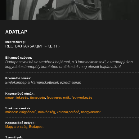
ADATLAP
Inzertszöveg:
RÉGI BAJTÁRSAK(MFI - KERTI)
Elhangzó szöveg:
Budapest volt háziezredének bajtársai, a "Harminckettesek", ezrednapjukon
kegyeletes ünnepély keretében emlékeztek meg elesett bajtársaikról.
Kivonatos leírás:
Emlékünnep a Harminckettesek ezrednapján
Kapcsolódó témák:
megemlékezés
,
ünnepség
,
fegyveres erők
,
fegyverkezés
Szakmai címkék:
második világháború
,
honvédség
,
katonai parádé
,
hadgyakorlat
Kapcsolódó helyek:
Magyarország
,
Budapest
Személyek: