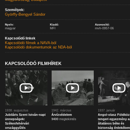
Személyek:
Györffy-Bengyel Sándor
Nyelv:
Kiadó:
Azonosító:
magyar
MFI
mvh-0957-06
Kapcsolódó linkek
Kapcsolódó filmek a NAVA-ból
Kapcsolódó dokumentumok az NDA-ból
KAPCSOLÓDÓ FILMHÍREK
1938. augusztus
1942. március
1937. január
Jubiláris Szent István-napi
Árvízvédelem
Angol-olasz Földköz
ünnepségek:
9400
megtekintés
tengeri egyezmény a
Székesfehérvári
általános béke és
országgyűlés
biztonság érdekébe