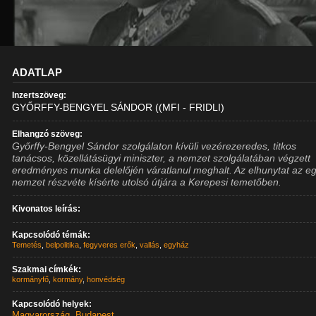
ADATLAP
Inzertszöveg:
GYŐRFFY-BENGYEL SÁNDOR ((MFI - FRIDLI)
Elhangzó szöveg:
Győrffy-Bengyel Sándor szolgálaton kívüli vezérezeredes, titkos
tanácsos, közellátásügyi miniszter, a nemzet szolgálatában végzett
eredményes munka delelőjén váratlanul meghalt. Az elhunytat az e
nemzet részvéte kísérte utolsó útjára a Kerepesi temetőben.
Kivonatos leírás:
Kapcsolódó témák:
Temetés
,
belpolitika
,
fegyveres erők
,
vallás
,
egyház
Szakmai címkék:
kormányfő
,
kormány
,
honvédség
Kapcsolódó helyek:
Magyarország
,
Budapest