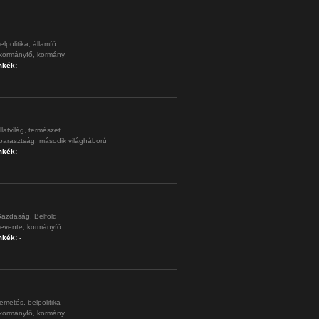
elpolitika,
államfő
kormányfő,
kormány
mkék:
-
llatvilág,
természet
parasztság,
második világháború
mkék:
-
azdaság,
Belföld
levente,
kormányfő
mkék:
-
emetés,
belpolitika
kormányfő,
kormány