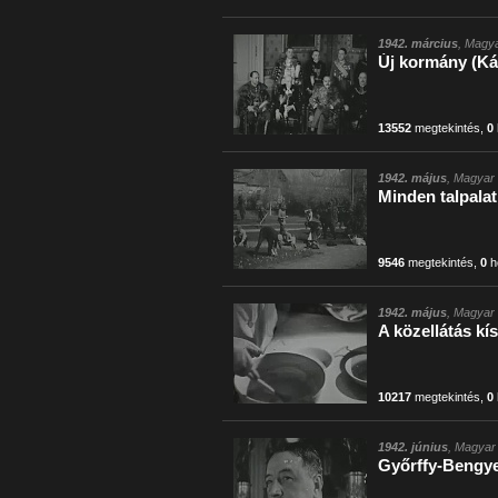
1942. március
, Magya
Új kormány (Ká
13552
megtekintés
,
0
1942. május
, Magyar 
Minden talpala
9546
megtekintés
,
0
h
1942. május
, Magyar 
A közellátás kís
10217
megtekintés
,
0
1942. június
, Magyar 
Győrffy-Bengye