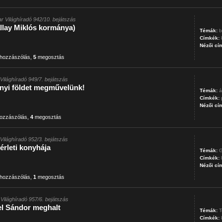
r Világhíradó 942/10. bejátszás
llay Miklós kormánya)
Témák:
b
Címkék:
Nézői cí
hozzászólás
,
5
megosztás
Világhíradó 949/7. bejátszás
tnyi földet megművelünk!
Témák:
á
Címkék:
Nézői cí
ozzászólás
,
4
megosztás
Világhíradó 952/3. bejátszás
érleti konyhája
Témák:
G
Címkék:
Nézői cí
hozzászólás
,
1
megosztás
Világhíradó 957/6. bejátszás
l Sándor meghalt
Témák:
T
Címkék: