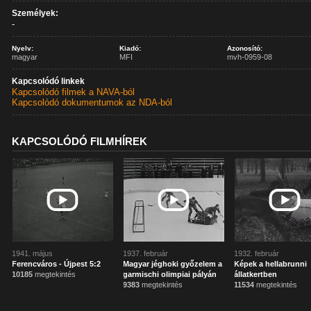
Személyek:
-
Nyelv:
Kiadó:
Azonosító:
magyar
MFI
mvh-0959-08
Kapcsolódó linkek
Kapcsolódó filmek a NAVA-ból
Kapcsolódó dokumentumok az NDA-ból
KAPCSOLÓDÓ FILMHÍREK
1941. május
1937. február
1932. február
Ferencváros - Újpest 5:2
Magyar jéghoki győzelem a
Képek a hellabrunni
10185
megtekintés
garmischi olimpiai pályán
állatkertben
9383
megtekintés
11534
megtekintés