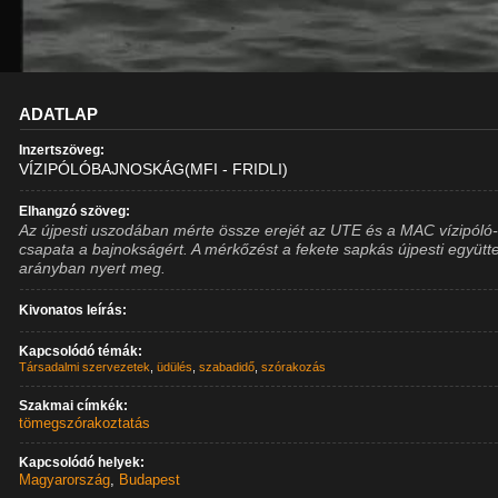
ADATLAP
Inzertszöveg:
VÍZIPÓLÓBAJNOSKÁG(MFI - FRIDLI)
Elhangzó szöveg:
Az újpesti uszodában mérte össze erejét az UTE és a MAC vízipóló
csapata a bajnokságért. A mérkőzést a fekete sapkás újpesti együtt
arányban nyert meg.
Kivonatos leírás:
Kapcsolódó témák:
Társadalmi szervezetek
,
üdülés
,
szabadidő
,
szórakozás
Szakmai címkék:
tömegszórakoztatás
Kapcsolódó helyek:
Magyarország
,
Budapest