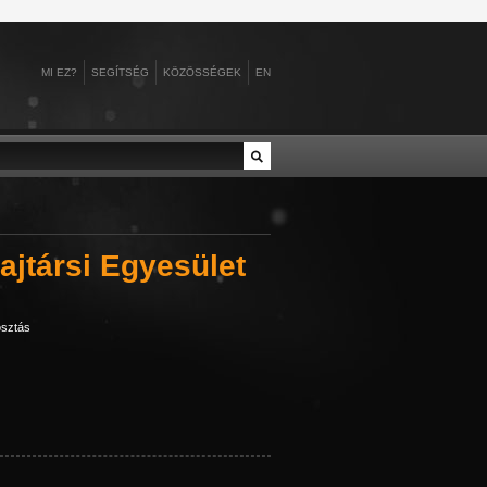
MI EZ?
SEGÍTSÉG
KÖZÖSSÉGEK
EN
no
baromfitenyésztés
Álgyai Pál
Alsóverecke
ztúriai herceg
tő
Baross Szövetség
Alice gloucesteri herce...
Alvik
II., spanyol ...
Belföld
Aljechin, Alekszandr
Amerika
ajtársi Egyesület
hlquist
belpolitika
Almásy László
Amszterdam
t
 Sándor, alsók...
d
bemutatók
Almásy Pál
Angkorvat
sztás