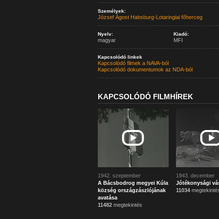
Személyek:
József Ágost Habsburg-Lotaringiai főherceg
Nyelv:
Kiadó:
magyar
MFI
Kapcsolódó linkek
Kapcsolódó filmek a NAVA-ból
Kapcsolódó dokumentumok az NDA-ból
KAPCSOLÓDÓ FILMHÍREK
1942. szeptember
1943. december
A Bácsbodrog megyei Kúla
Jótékonysági vá
község országzászlójának
11034
megtekinté
avatása
11482
megtekintés