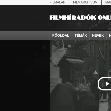
FILMALAP
FILMARCHÍVUM
MA
FŐOLDAL
TÉMÁK
NEVEK
agrárium
IV. Béla, magyar királ...
Aarau
állatvilág
Aczél Ilona
Addisz-Abeba
államfő
Aarons-Hughes, Ruth
Abapuszta
amerikai magya
Ádám Zoltán
Adony
államfő
Abay Nemes Oszkár
Abesszínia
Anschluss
Ady Endre
Adria
államosítás
Abe Nobuyuki
Abony
antant
Agárdi Gábor
Adua
Állatkert
Aczél György
Ácsteszér
antant
Ágotai Géza, dr.
Afrika