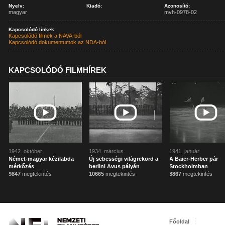
Nyelv:
Kiadó:
Azonosító:
magyar
mvh-0978-02
Kapcsolódó linkek
Kapcsolódó filmek a NAVA-ból
Kapcsolódó dokumentumok az NDA-ból
KAPCSOLÓDÓ FILMHÍREK
1942. október
1934. március
1941. január
Német-magyar kézilabda
Új sebességi világrekord a
A Baier-Herber pár
mérkőzés
berlini Avus pályán
Stockholmban
9847
megtekintés
10665
megtekintés
8867
megtekintés
Főoldal