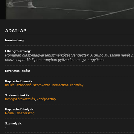
ADATLAP
Inzertszöveg:
Elhangzó szöveg:
Rómában olasz-magyar teniszmérkőzést rendeztek. A Bruno Mussolini nevét vi
olasz csapat 10:7 pontarányban győzte le a magyar együttest.
Kivonatos leírás:
Kapcsolódó témák:
üdülés
,
szabadidő
,
szórakozás
,
nemzetközi esemény
Szakmai címkék:
tömegszórakoztatás
,
középosztály
Kapcsolódó helyek:
Róma
,
Olaszország
Személyek:
-