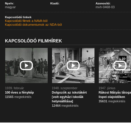
Nyelv:
Kiadó:
Azonosító:
magyar
mvh-0468-03
Kapcsolódó linkek
Kapcsolódó filmek a NAVA-ból
Kapcsolódó dokumentumok az NDA-ból
KAPCSOLÓDÓ FILMHÍREK
1939. február
1948. szeptember
1947. június
100 éves a fénykép
Dolgozók az iskolákért
Rákosi Mátyás látoga
11565
megtekintés
[volt egyházi iskolák
lispei olajvidéken
helyreállítása]
35631
megtekintés
12464
megtekintés