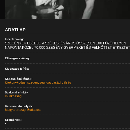
ADATLAP
Inzertszöveg:
SZEGÉNYEK EBÉDJE. A SZÉKESFŐVÁROS ÖSSZESEN 100 FŐZŐHELYEN
NAPONTA KÖZEL 70.000 SZEGÉNY GYERMEKET ÉS FELNŐTTET ÉTKEZTET. 
Elhangzó szöveg:
Kivonatos leírás:
Kapcsolódó témák:
jótékonykodás
,
szegénység
,
gazdasági válság
Szakmai címkék:
munkásság
Kapcsolódó helyek:
Magyarország
,
Budapest
Személyek:
-