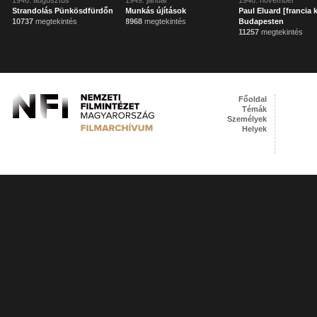
1946. augusztus
1949. január
1948. november
Strandolás Pünkösdfürdőn
Munkás újítások
Paul Eluard [francia 
10737
megtekintés
8968
megtekintés
Budapesten
11257
megtekintés
Főoldal
Témák
Személyek
Helyek