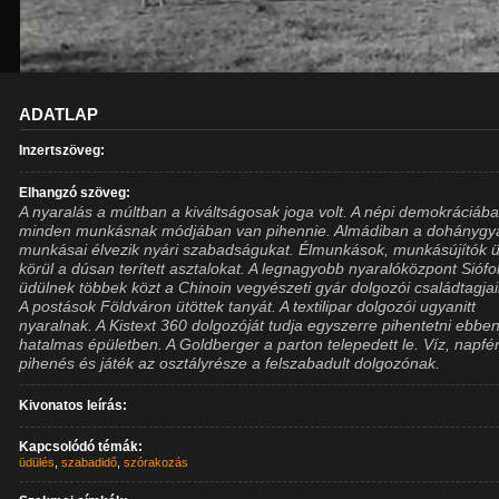
ADATLAP
Inzertszöveg:
Elhangzó szöveg:
A nyaralás a múltban a kiváltságosak joga volt. A népi demokráciáb
minden munkásnak módjában van pihennie. Almádiban a dohánygy
munkásai élvezik nyári szabadságukat. Élmunkások, munkásújítók ü
körül a dúsan terített asztalokat. A legnagyobb nyaralóközpont Siófok
üdülnek többek közt a Chinoin vegyészeti gyár dolgozói családtagjai
A postások Földváron ütöttek tanyát. A textilipar dolgozói ugyanitt
nyaralnak. A Kistext 360 dolgozóját tudja egyszerre pihentetni ebbe
hatalmas épületben. A Goldberger a parton telepedett le. Víz, napfé
pihenés és játék az osztályrésze a felszabadult dolgozónak.
Kivonatos leírás:
Kapcsolódó témák:
üdülés
,
szabadidő
,
szórakozás