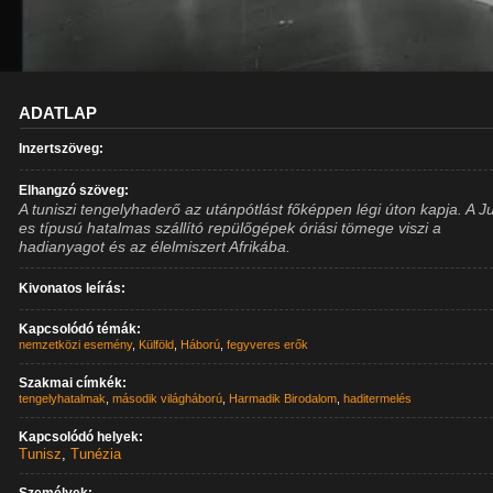
ADATLAP
Inzertszöveg:
Elhangzó szöveg:
A tuniszi tengelyhaderő az utánpótlást főképpen légi úton kapja. A J
es típusú hatalmas szállító repülőgépek óriási tömege viszi a
hadianyagot és az élelmiszert Afrikába.
Kivonatos leírás:
Kapcsolódó témák:
nemzetközi esemény
,
Külföld
,
Háború
,
fegyveres erők
Szakmai címkék:
tengelyhatalmak
,
második világháború
,
Harmadik Birodalom
,
haditermelés
Kapcsolódó helyek:
Tunisz
,
Tunézia