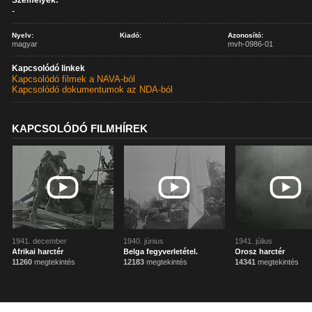
Személyek:
-
Nyelv:
Kiadó:
Azonosító:
magyar
mvh-0986-01
Kapcsolódó linkek
Kapcsolódó filmek a NAVA-ból
Kapcsolódó dokumentumok az NDA-ból
KAPCSOLÓDÓ FILMHÍREK
1941. december
1940. június
1941. július
Afrikai harctér
Belga fegyverletétel.
Orosz harctér
11260
megtekintés
12183
megtekintés
14341
megtekintés