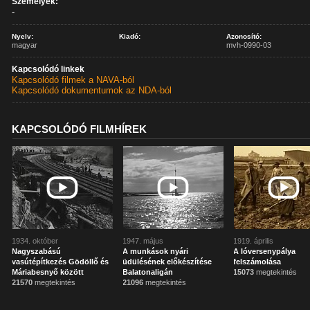
Személyek:
-
Nyelv:
Kiadó:
Azonosító:
magyar
mvh-0990-03
Kapcsolódó linkek
Kapcsolódó filmek a NAVA-ból
Kapcsolódó dokumentumok az NDA-ból
KAPCSOLÓDÓ FILMHÍREK
1934. október
1947. május
1919. április
Nagyszabású
A munkások nyári
A lóversenypálya
vasútépítkezés Gödöllő és
üdülésének előkészítése
felszámolása
Máriabesnyő között
Balatonaligán
15073
megtekintés
21570
megtekintés
21096
megtekintés