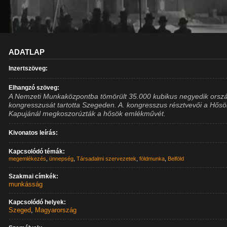
ADATLAP
Inzertszöveg:
Elhangzó szöveg:
A Nemzeti Munkaközpontba tömörült 35.000 kubikus negyedik orsz
kongresszusát tartotta Szegeden. A. kongresszus résztvevői a Hősö
Kapujánál megkoszorúzták a hősök emlékművét.
Kivonatos leírás:
Kapcsolódó témák:
megemlékezés
,
ünnepség
,
Társadalmi szervezetek
,
földmunka
,
Belföld
Szakmai címkék:
munkásság
Kapcsolódó helyek:
Szeged
,
Magyarország