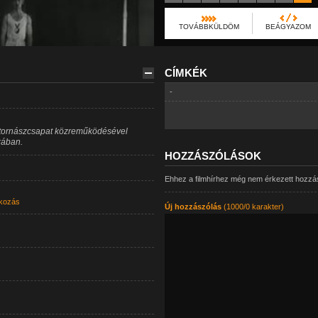
TOVÁBBKÜLDÖM
BEÁGYAZOM
CÍMKÉK
-
i tornászcsapat közreműködésével
zában.
HOZZÁSZÓLÁSOK
Ehhez a filmhírhez még nem érkezett hozzá
kozás
Új hozzászólás
(1000/0 karakter)