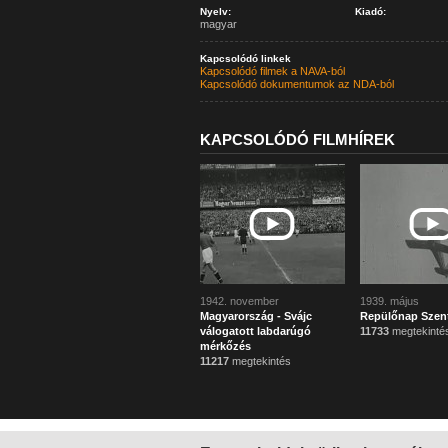
Nyelv:
Kiadó:
magyar
Kapcsolódó linkek
Kapcsolódó filmek a NAVA-ból
Kapcsolódó dokumentumok az NDA-ból
KAPCSOLÓDÓ FILMHÍREK
1942. november
1939. május
Magyarország - Svájc
Repülőnap Szen
válogatott labdarúgó
11733
megtekinté
mérkőzés
11217
megtekintés