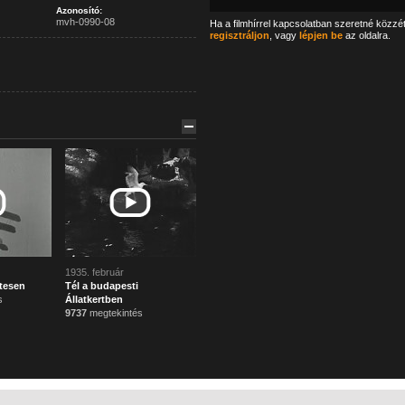
Azonosító:
mvh-0990-08
Ha a filmhírrel kapcsolatban szeretné közzé
regisztráljon
, vagy
lépjen be
az oldalra.
1935. február
tesen
Tél a budapesti
s
Állatkertben
9737
megtekintés