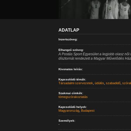
ADATLAP
Inzertszöveg:
Elhangzó szöveg:
A Postás Sport Egyesület a legjobb olasz nő
dísztornát rendezett a Magyar Művelődés Há
Kivonatos leírás:
Kapcsolódó témák:
Társadalmi szervezetek
,
üdülés
,
szabadidő
,
szóra
Szakmai címkék:
tömegszórakoztatás
Kapcsolódó helyek:
Magyarország
,
Budapest
Személyek:
-