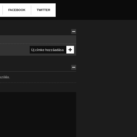
FACEBOOK
TWITTER
szólás.