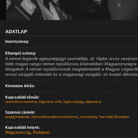
ADATLAP
Inzertszöveg:
Elhangzó szöveg:
A német légierők egészségügyi szemlélője, dr. Hipke orvos vezérez
több magas rangú német repülőorvos kíséretében Magyarországra
látogatott. A német repülőorvosok megtekintették a Magyar Légierő
orvosi vizsgáló intézetét és a magassági vizsgáló- és kutató állomás
Kivonatos leírás:
Kapcsolódó témák:
nemzetközi esemény
,
fegyveres erők
,
Egészségügy
,
diplomácia
Szakmai címkék:
tengelyhatalmak
,
Nemzetiszocializmus/nácizmus
,
honvédség
,
Harmadik Birodalom
Kapcsolódó helyek:
Magyarország
,
Budapest