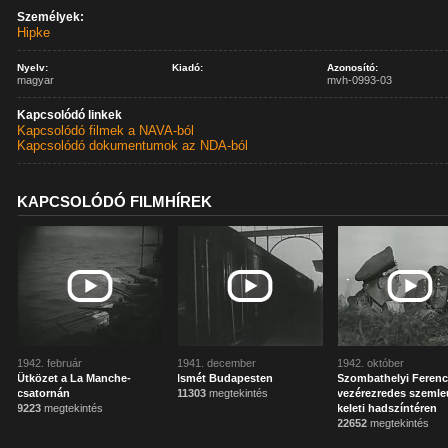
Személyek:
Hipke
Nyelv:
Kiadó:
Azonosító:
magyar
mvh-0993-03
Kapcsolódó linkek
Kapcsolódó filmek a NAVA-ból
Kapcsolódó dokumentumok az NDA-ból
KAPCSOLÓDÓ FILMHÍREK
1942. február
1941. december
1942. október
Ütközet a La Manche-
Ismét Budapesten
Szombathelyi Feren
csatornán
11303
megtekintés
vezérezredes szemleú
9223
megtekintés
keleti hadszíntéren
22652
megtekintés