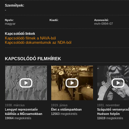
Személyek:
-
Nyelv:
Kiadó:
Azonosító:
magyar
mvh-0994-07
Kapcsolódó linkek
Kapcsolódó filmek a NAVA-ból
Kapcsolódó dokumentumok az NDA-ból
KAPCSOLÓDÓ FILMHÍREK
1938. március
1919. június
1931. november
Lengyel reprezentatív
Élet a vidámparkban
Száguldó versenycs
kiállítás a Műcsarnokban
12563
megtekintés
Hudson folyón
19064
megtekintés
11619
megtekintés