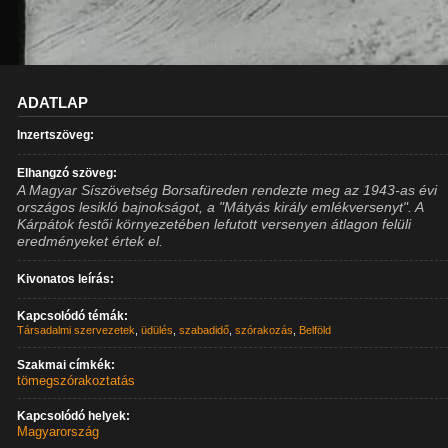
ADATLAP
Inzertszöveg:
Elhangzó szöveg:
A Magyar Síszövetség Borsafüreden rendezte meg az 1943-as évi
országos lesikló bajnokságot, a "Mátyás király emlékversenyt". A
Kárpátok festői környezetében lefutott versenyen átlagon felüli
eredményeket értek el.
Kivonatos leírás:
Kapcsolódó témák:
Társadalmi szervezetek
,
üdülés
,
szabadidő
,
szórakozás
,
Belföld
Szakmai címkék:
tömegszórakoztatás
Kapcsolódó helyek:
Magyarország