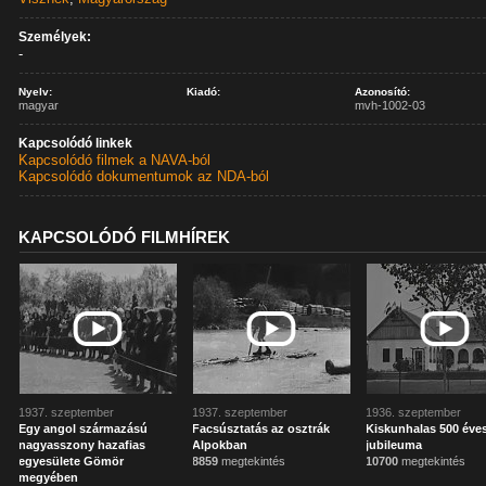
Személyek:
-
Nyelv:
Kiadó:
Azonosító:
magyar
mvh-1002-03
Kapcsolódó linkek
Kapcsolódó filmek a NAVA-ból
Kapcsolódó dokumentumok az NDA-ból
KAPCSOLÓDÓ FILMHÍREK
1937. szeptember
1937. szeptember
1936. szeptember
Egy angol származású
Facsúsztatás az osztrák
Kiskunhalas 500 éve
nagyasszony hazafias
Alpokban
jubileuma
egyesülete Gömör
8859
megtekintés
10700
megtekintés
megyében