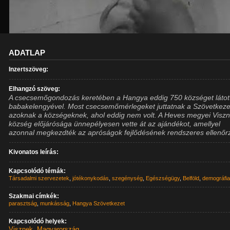
ADATLAP
Inzertszöveg:
Elhangzó szöveg:
A csecsemőgondozás keretében a Hangya eddig 750 községet látott
babakelengyével. Most csecsemőmérlegeket juttatnak a Szövetkeze
azoknak a községeknek, ahol eddig nem volt. A Heves megyei Visz
község előjárósága ünnepélyesen vette át az ajándékot, amellyel
azonnal megkezdték az apróságok fejlődésének rendszeres ellenőr
Kivonatos leírás:
Kapcsolódó témák:
Társadalmi szervezetek
,
jótékonykodás
,
szegénység
,
Egészségügy
,
Belföld
,
demográfi
Szakmai címkék:
parasztság
,
munkásság
,
Hangya Szövetkezet
Kapcsolódó helyek:
Visznek
,
Magyarország