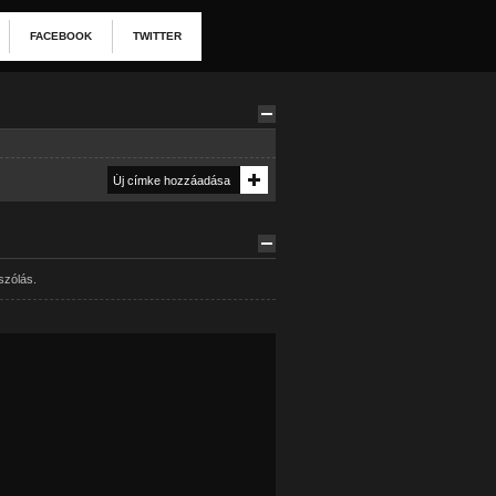
FACEBOOK
TWITTER
szólás.