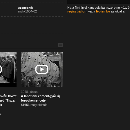
Ha a filmhírrel kapcsolatban szeretné közzé
Azonosító:
mvh-1004-02
regisztráljon
, vagy
lépjen be
az oldalra.
1948. június
svári követ
A lábatlani cementgyár új
róf Tisza
forgókemencéje
ek
81651
megtekintés
s