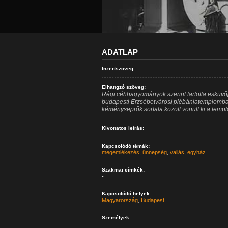
ADATLAP
Inzertszöveg:
Elhangzó szöveg:
Régi céhhagyományok szerint tartotta esküv
budapesti Erzsébetvárosi plébániatemplomban.
kéményseprők sorfala között vonult ki a temp
Kivonatos leírás:
Kapcsolódó témák:
megemlékezés
,
ünnepség
,
vallás
,
egyház
Szakmai címkék:
-
Kapcsolódó helyek:
Magyarország
,
Budapest
Személyek:
-