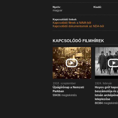
Nyelv:
Kiadó:
magyar
Kapcsolódó linkek
Kapcsolódó filmek a NAVA-ból
Kapcsolódó dokumentumok az NDA-ból
KAPCSOLÓDÓ FILMHÍREK
1918. szeptember
1924. február
Újságírónap a Nemzeti
Hoyos gróf kapo
Parkban
beszámolója és g
59436
megtekintés
István arcképén
leleplezése
80384
megtekinté