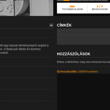
TOVÁBBKÜLDÖM
BEÁGYAZOM
CÍMKÉK
-
őjét egy kassai kéményseprő-segéd a
 A fiatal pár létrás és kormos
lomból.
HOZZÁSZÓLÁSOK
Ehhez a filmhírhez még nem érkezett hozzá
Új hozzászólás
(1000/0 karakter)