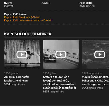
Nyelv:
Kiadó:
Azonosító:
magyar
mvh-1004-08
Kapcsolódó linkek
Kapcsolódó filmek a NAVA-ból
Kapcsolódó dokumentumok az NDA-ból
KAPCSOLÓDÓ FILMHÍREK
1936. január
1933. július
1943. augusztus
Amerikai akrobaták
Staféta a földön és a
Vidéki úszóbajnoksá
lassított felvételen
levegőben futókból,
Palicson, a XXIV. Or
9294
megtekintés
síelőkből, motorosokból,
úszókongresszuson
autósokból és repülőkből
9643
megtekintés
9235
megtekintés