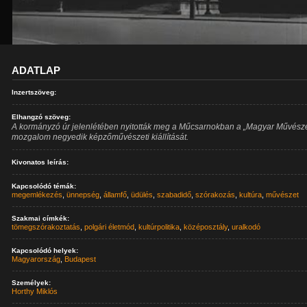
ADATLAP
Inzertszöveg:
Elhangzó szöveg:
A kormányzó úr jelenlétében nyitották meg a Műcsarnokban a „Magyar Művésze
mozgalom negyedik képzőművészeti kiállítását.
Kivonatos leírás:
Kapcsolódó témák:
megemlékezés
,
ünnepség
,
államfő
,
üdülés
,
szabadidő
,
szórakozás
,
kultúra
,
művészet
Szakmai címkék:
tömegszórakoztatás
,
polgári életmód
,
kultúrpolitika
,
középosztály
,
uralkodó
Kapcsolódó helyek:
Magyarország
,
Budapest
Személyek:
Horthy Miklós