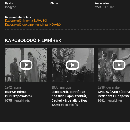
Nyelv:
Kiadó:
Azonosító:
magyar
mvh-1005-02
Kapcsolódó linkek
Kapcsolódó filmek a NAVA-ból
Kapcsolódó dokumentumok az NDA-ból
KAPCSOLÓDÓ FILMHÍREK
1942. április
1936. március
1938. december
Magyar-német
Leleplezték Torinóban
XVIII. századi nápoly
kultúrkapcsolatok
Kossuth Lajos szobrát,
Betlehem Budapest
9375
megtekintés
Cegléd város ajándékát
9381
megtekintés
12059
megtekintés