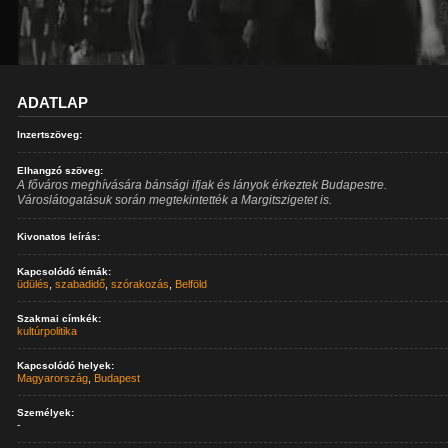
ADATLAP
Inzertszöveg:
Elhangzó szöveg:
A főváros meghívására bánsági ifjak és lányok érkeztek Budapestre.
Városlátogatásuk során megtekintették a Margitszigetet is.
Kivonatos leírás:
Kapcsolódó témák:
üdülés
,
szabadidő
,
szórakozás
,
Belföld
Szakmai címkék:
kultúrpolitika
Kapcsolódó helyek:
Magyarország
,
Budapest
Személyek:
-