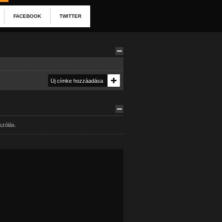
FACEBOOK
TWITTER
szólás.