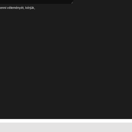
tenni véleményét, kérjük,
Linkek
Impresszum