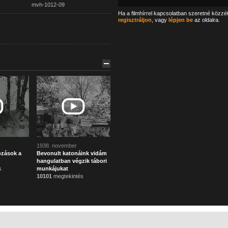
mvh-1012-09
Ha a filmhírrel kapcsolatban szeretné közzé
regisztráljon
, vagy
lépjen be
az oldalra.
1938. november
ozások a
Bevonult katonáink vidám
hangulatban végzik tábori
s
munkájukat
10101
megtekintés
Főoldal
Mi ez?