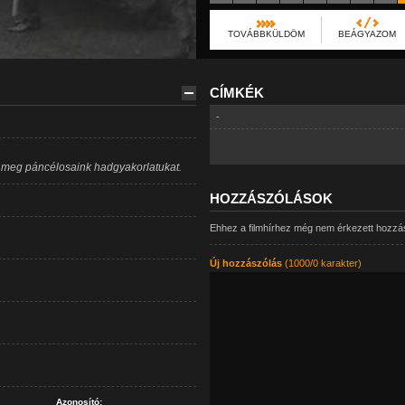
TOVÁBBKÜLDÖM
BEÁGYAZOM
CÍMKÉK
-
k meg páncélosaink hadgyakorlatukat.
HOZZÁSZÓLÁSOK
Ehhez a filmhírhez még nem érkezett hozzá
Új hozzászólás
(1000/0 karakter)
Azonosító: