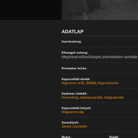
ADATLAP
Inzertszöveg:
Elhangzó szöveg:
Meghívott előkelőségek jelenlétében tartottá
Kivonatos leírás:
Kapcsolódó témák:
fegyveres erők
,
Belföld
,
fegyverkezés
Szakmai címkék:
honvédség
,
katonai parádé
,
hadgyakorlat
Kapcsolódó helyek:
Magyarország
Személyek:
Serédi Jusztinián
Nyelv:
Kiadó: