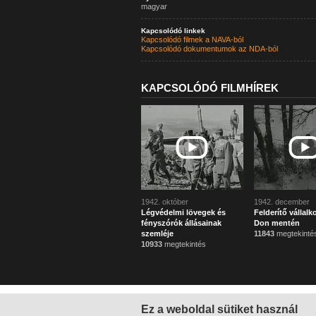
magyar
Kapcsolódó linkek
Kapcsolódó filmek a NAVA-ból
Kapcsolódó dokumentumok az NDA-ból
KAPCSOLÓDÓ FILMHÍREK
1942. október
1942. december
Légvédelmi lövegek és
Felderítő vállalk
fényszórók állásainak
Don mentén
szemléje
11843
megtekinté
10933
megtekintés
Ez a weboldal sütiket használ