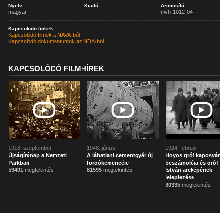
Nyelv:
Kiadó:
Azonosító:
magyar
mvh-1012-04
Kapcsolódó linkek
Kapcsolódó filmek a NAVA-ból
Kapcsolódó dokumentumok az NDA-ból
KAPCSOLÓDÓ FILMHÍREK
1918. szeptember
1948. június
1924. február
Újságírónap a Nemzeti
A lábatlani cementgyár új
Hoyos gróf kaposvár
Parkban
forgókemencéje
beszámolója és gróf 
59401
megtekintés
81595
megtekintés
István arcképének
leleplezése
80335
megtekintés