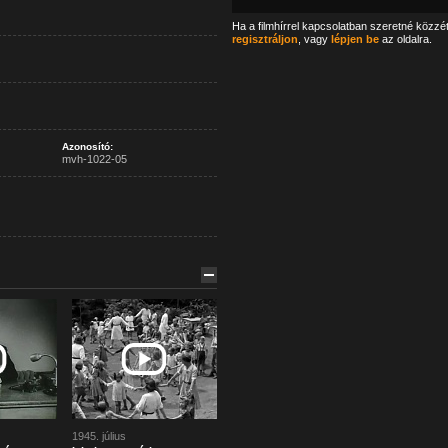
Ha a filmhírrel kapcsolatban szeretné közzé
regisztráljon
, vagy
lépjen be
az oldalra.
Azonosító:
mvh-1022-05
1945. július