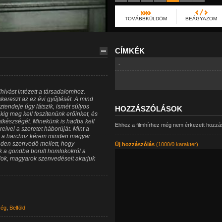
TOVÁBBKÜLDÖM
BEÁGYAZOM
CÍMKÉK
-
hívást intézett a társadalomhoz.
kereszt az ez évi gyűjtését. A mind
tendeje úgy látszik, ismét súlyos
HOZZÁSZÓLÁSOK
kig meg kell feszítenünk erőinket, és
tkészségét. Minekünk is hadba kell
Ehhez a filmhírhez még nem érkezett hozzá
eivel a szeretet háborúját. Mint a
z a harchoz kérem minden magyar
nden szenvedő mellett, hogy
Új hozzászólás
(1000/0 karakter)
k a gondba borult homlokokról a
lok, magyarok szenvedéseit akarjuk
ség
,
Belföld