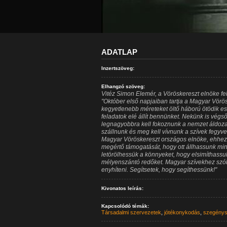
ADATLAP
Inzertszöveg:
Elhangzó szöveg:
Vitéz Simon Elemér, a Vöröskereszt elnöke fel
"Október első napjaiban tartja a Magyar Vörös
kegyetlenebb méreteket öltő háború ötödik esz
feladatok elé állít bennünket. Nekünk is végső
legnagyobbra kell fokoznunk a nemzet áldoza
szállnunk és meg kell vívnunk a szívek fegyver
Magyar Vöröskereszt országos elnöke, ehhe
megértő támogatását, hogy ott állhassunk mi
letörölhessük a könnyeket, hogy elsimíthassu
mélyenszántó redőket. Magyar szívekhez szó
enyhíteni. Segítsetek, hogy segíthessünk!"
Kivonatos leírás:
Kapcsolódó témák:
Társadalmi szervezetek
,
jótékonykodás
,
szegény