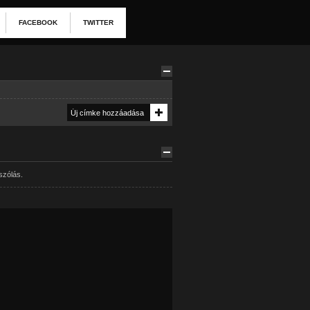
FACEBOOK
TWITTER
szólás.