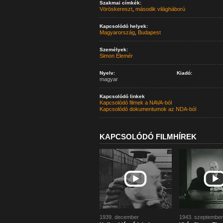
Szakmai címkék:
Vöröskereszt
,
második világháború
Kapcsolódó helyek:
Magyarország
,
Budapest
Személyek:
Simon Elemér
Nyelv:
Kiadó:
magyar
Kapcsolódó linkek
Kapcsolódó filmek a NAVA-ból
Kapcsolódó dokumentumok az NDA-ból
KAPCSOLÓDÓ FILMHÍREK
1939. december
1943. szeptember