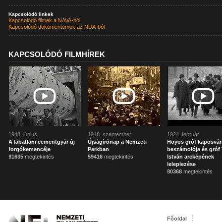
Kapcsolódó linkek
Kapcsolódó filmek a NAVA-ból
Kapcsolódó dokumentumok az NDA-ból
KAPCSOLÓDÓ FILMHÍREK
1948. június
1918. szeptember
1924. február
A lábatlani cementgyár új
Újságírónap a Nemzeti
Hoyos gróf kaposvár
forgókemencéje
Parkban
beszámolója és gróf 
81635
megtekintés
59416
megtekintés
István arcképének
leleplezése
80368
megtekintés
Főoldal