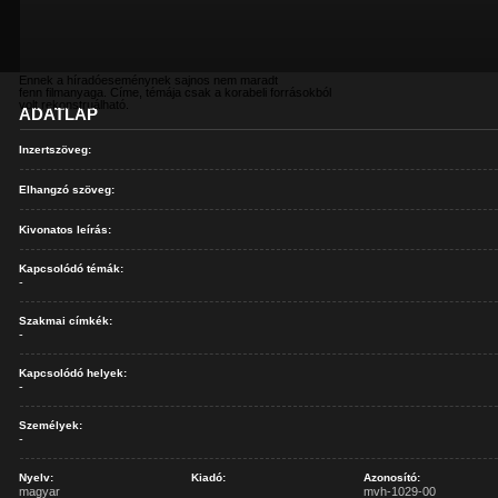
Ennek a híradóeseménynek sajnos nem maradt
fenn filmanyaga. Címe, témája csak a korabeli forrásokból
volt rekonstruálható.
ADATLAP
Inzertszöveg:
Elhangzó szöveg:
Kivonatos leírás:
Kapcsolódó témák:
-
Szakmai címkék:
-
Kapcsolódó helyek:
-
Személyek:
-
Nyelv:
Kiadó:
Azonosító:
magyar
mvh-1029-00