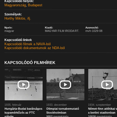
Kapcsolódó helyek:
Magyarország
,
Budapest
Személyek:
Horthy Miklós, ifj.
Nyelv:
Kiadó:
Azonosító:
magyar
MAGYAR FILM IRODA RT.
mvh-1029-08
Kapcsolódó linkek
Kapcsolódó filmek a NAVA-ból
Kapcsolódó dokumentumok az NDA-ból
KAPCSOLÓDÓ FILMHÍREK
1935. február
1933. december
1934. szeptember
Hungária-Budai barátságos
Olimpiai tornabemutató
Német-finn atlétikai 
kupamérkőzés az FTC
Stockholmban
a berlini stadionban
pályán
9952
megtekintés
10026
megtekintés