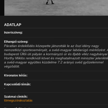
ADATLAP
Inzertszöveg:
Elhangzó szöveg:
Páratlan érdeklődés közepette játszották le az őszi idény nagy
nemzetközi sporteseményét, a svéd-magyar labdarúgó mérkőzést. 
budapesti Üllői úti pályán a kormányzó úr és ifjabb vitéz nagybányai
Horthy Miklós rendkívüli követ és meghatalmazott miniszter jelenlét
a svéd-magyar együttes küzdelme 7:2 arányú svéd győzelemmel
végződött.
Kivonatos leírás:
Kapcsolódó témák:
-
Szakmai címkék:
tömegszórakoztatás