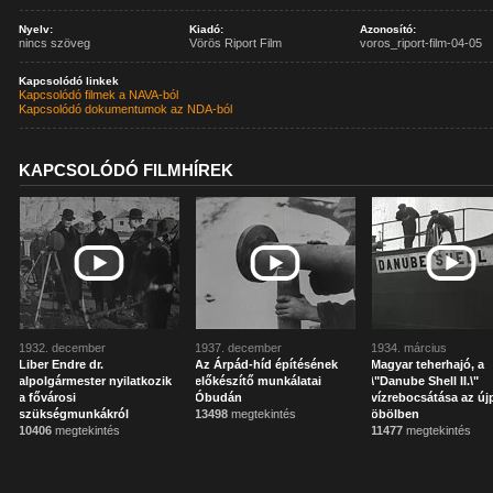
Nyelv:
Kiadó:
Azonosító:
nincs szöveg
Vörös Riport Film
voros_riport-film-04-05
Kapcsolódó linkek
Kapcsolódó filmek a NAVA-ból
Kapcsolódó dokumentumok az NDA-ból
KAPCSOLÓDÓ FILMHÍREK
1932. december
1937. december
1934. március
Liber Endre dr.
Az Árpád-híd építésének
Magyar teherhajó, a
alpolgármester nyilatkozik
előkészítő munkálatai
\"Danube Shell II.\"
a fővárosi
Óbudán
vízrebocsátása az új
szükségmunkákról
13498
megtekintés
öbölben
10406
megtekintés
11477
megtekintés