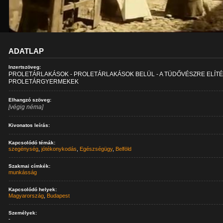
ADATLAP
Inzertszöveg:
PROLETÁRLAKÁSOK - PROLETÁRLAKÁSOK BELÜL - A TÜDŐVÉSZRE ELÍTÉ
PROLETÁRGYERMEKEK
Elhangzó szöveg:
[végig néma]
Kivonatos leírás:
Kapcsolódó témák:
szegénység
,
jótékonykodás
,
Egészségügy
,
Belföld
Szakmai címkék:
munkásság
Kapcsolódó helyek:
Magyarország
,
Budapest
Személyek:
-