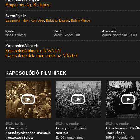
Kapcsolódó helyek:
Magyarország
,
Budapest
Személyek:
Szamuely Tibor
,
Kun Béla
,
Bokányi Dezső
,
Böhm Vilmos
Nyelv:
Kiadó:
Azonosító:
nincs szöveg
Vörös Riport Film
voros_riport-film-13-03
Kapcsolódó linkek
Kapcsolódó filmek a NAVA-ból
Kapcsolódó dokumentumok az NDA-ból
KAPCSOLÓDÓ FILMHÍREK
1919. április
1918. november
1918. november
A Forradalmi
Az egyetemi ifjúság
A köztársaság kikiált
Kormányzótanács szemléje
zászlaja
Hock János
a csapatok fölött
11409
megtekintés
10548
megtekintés