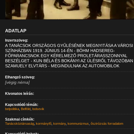
ADATLAP
Inzertszöveg:
A TANÁCSOK ORSZÁGOS GYŰLÉSÉNEK MEGNYITÁSA A VÁROSI
SZÍNHÁZBAN 1919. JÚNIUS 14-ÉN - BÖHM HADSEREG-
FŐPARANCSNOK EGY KÉRELMEZŐ PROLETÁRASSZONNYAL
BESZÉLGET - KUN BÉLA ÉS BOKÁNYI AZ ÜLÉSRŐL TÁVOZÓBAN 
SZAMUELY ELVTÁRS - MEGINDULNAK AZ AUTOMOBILOK
Elhangzó szöveg:
[végig néma]
Kivonatos leírás:
Kapcsolódó témák:
belpolitika
,
Belföld
,
bolsevik
Szakmai címkék:
Tanácsköztársaság
,
kormányfő
,
kormány
,
kommunizmus
,
őszirózsás forradalom