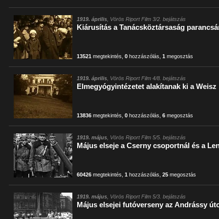
1919. április
, Vörös Riport Film 3/2. bejátszás
Kiárusítás a Tanácsköztársaság parancsá
13521
megtekintés
,
0
hozzászólás
,
1
megosztás
1919. április
, Vörös Riport Film 4/8. bejátszás
Elmegyógyintézetet alakítanak ki a Weisz 
13836
megtekintés
,
0
hozzászólás
,
6
megosztás
1919. május
, Vörös Riport Film 5/5. bejátszás
Május elseje a Cserny csoportnál és a Len
60426
megtekintés
,
1
hozzászólás
,
25
megosztás
1919. május
, Vörös Riport Film 5/3. bejátszás
Május elsejei futóverseny az Andrássy út