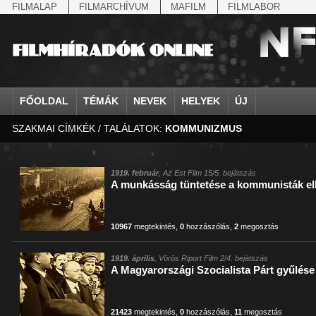
FILMALAP
FILMARCHÍVUM
MAFILM
FILMLABOR
FŐOLDAL
TÉMÁK
NEVEK
HELYEK
ÚJ
SZAKMAI CÍMKÉK / TALÁLATOK:
KOMMUNIZMUS
agrárium
IV. Béla, magyar királ...
Aarau
állatvilág
Aczél Ilona
Addisz-Abeba
Antikomintern Pakt
Ahn Eak-tai
Aintree
államfő
Aarons-Hughes, Ruth
Abapuszta
amerikai magyarok
Ádám Zoltán
Adony
antiszemitizmus
Aimone savoya-aosta
Aknaszlatina
államfő
Abay Nemes Oszkár
Abesszínia
Anschluss
Ady Endre
Adria
április 4.
Aimone spoletoi her
Akszum
államosítás
Abe Nobuyuki
Abony
antant
Agárdi Gábor
Adua
április 4.
Albert Ferenc
Alag
1919. február
, Az Est Film 15/5. bejátszás
A munkásság tüntetése a kommunisták el
Állatkert
Aczél György
Ácsteszér
antant
Ágotai Géza, dr.
Afrika
arisztokrácia
Albert Ferenc Habsbu
Albánia
10967
megtekintés
,
0
hozzászólás
,
2
megosztás
1919. április
, Vörös Riport Film 2/4. bejátszás
A Magyarországi Szocialista Párt gyűlése
21423
megtekintés
,
0
hozzászólás
,
11
megosztás