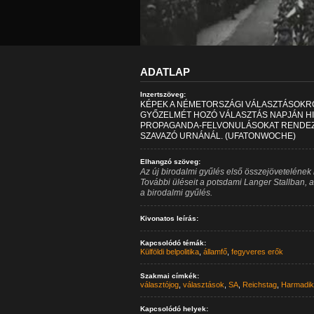
ADATLAP
Inzertszöveg:
KÉPEK A NÉMETORSZÁGI VÁLASZTÁSOKRÓ
GYŐZELMÉT HOZÓ VÁLASZTÁS NAPJÁN H
PROPAGANDA-FELVONULÁSOKAT RENDEZ
SZAVAZÓ URNÁNÁL. (UFATONWOCHE)
Elhangzó szöveg:
Az új birodalmi gyűlés első összejövetelének
További üléseit a potsdami Langer Stallban, a
a birodalmi gyűlés.
Kivonatos leírás:
Kapcsolódó témák:
Külföldi belpolitika
,
államfő
,
fegyveres erők
Szakmai címkék:
választójog
,
választások
,
SA
,
Reichstag
,
Harmadik
Kapcsolódó helyek: