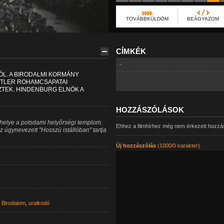
TOVÁBBKÜLDÖM
BEÁGYAZOM
CÍMKÉK
-
L. A BIRODALMI KORMÁNY
ITLER ROHAMCSAPATAI
TEK. HINDENBURG ELNÖK A
HOZZÁSZÓLÁSOK
 helye a potsdami helyőrségi templom.
Ehhez a filmhírhez még nem érkezett hozzá
z úgynevezett "Hosszú istállóban" tartja
Új hozzászólás
(1000/0 karakter)
 Birodalom
,
uralkodó