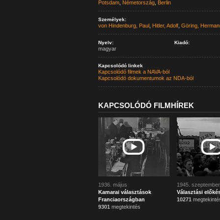
Potsdam
,
Németország
,
Berlin
Személyek:
von Hindenburg, Paul
,
Hitler, Adolf
,
Göring, Herman
Nyelv:
Kiadó:
magyar
Kapcsolódó linkek
Kapcsolódó filmek a NAVA-ból
Kapcsolódó dokumentumok az NDA-ból
KAPCSOLÓDÓ FILMHÍREK
1936. május
1945. szeptember
Kamarai választások
Választási előké
Franciaországban
10271
megtekinté
9301
megtekintés