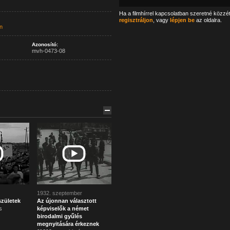
Ha a filmhírrel kapcsolatban szeretné közzé
regisztráljon
, vagy
lépjen be
az oldalra.
n
Azonosító:
mvh-0473-08
1932. szeptember
születek
Az újonnan választott
s
képviselők a német
birodalmi gyűlés
megnyitására érkeznek