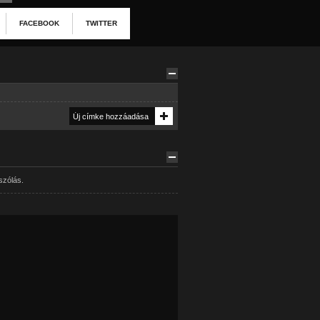
FACEBOOK
TWITTER
szólás.