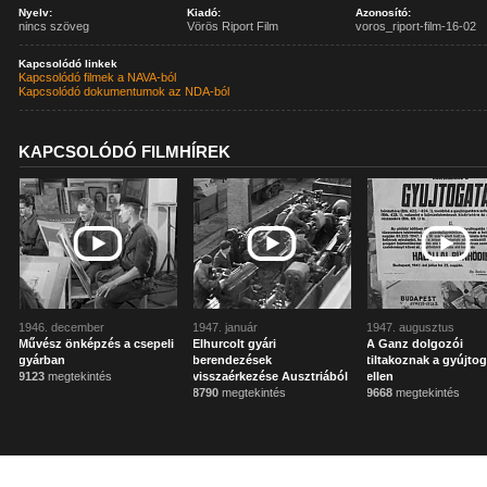
Nyelv:
Kiadó:
Azonosító:
nincs szöveg
Vörös Riport Film
voros_riport-film-16-02
Kapcsolódó linkek
Kapcsolódó filmek a NAVA-ból
Kapcsolódó dokumentumok az NDA-ból
KAPCSOLÓDÓ FILMHÍREK
1946. december
1947. január
1947. augusztus
Művész önképzés a csepeli
Elhurcolt gyári
A Ganz dolgozói
gyárban
berendezések
tiltakoznak a gyújto
9123
megtekintés
visszaérkezése Ausztriából
ellen
8790
megtekintés
9668
megtekintés