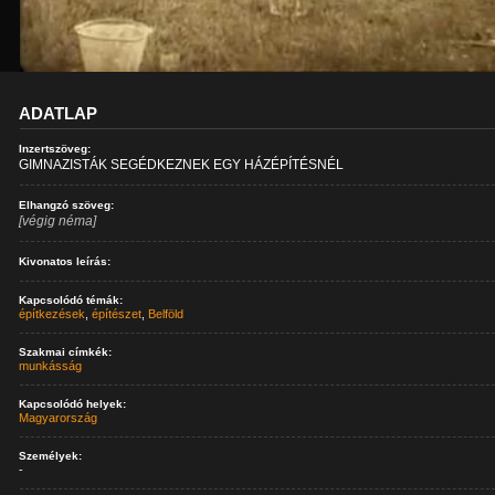
ADATLAP
Inzertszöveg:
GIMNAZISTÁK SEGÉDKEZNEK EGY HÁZÉPÍTÉSNÉL
Elhangzó szöveg:
[végig néma]
Kivonatos leírás:
Kapcsolódó témák:
építkezések
,
építészet
,
Belföld
Szakmai címkék:
munkásság
Kapcsolódó helyek:
Magyarország
Személyek:
-