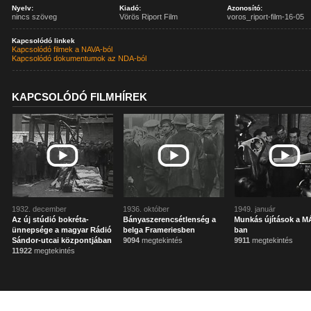
Nyelv:
Kiadó:
Azonosító:
nincs szöveg
Vörös Riport Film
voros_riport-film-16-05
Kapcsolódó linkek
Kapcsolódó filmek a NAVA-ból
Kapcsolódó dokumentumok az NDA-ból
KAPCSOLÓDÓ FILMHÍREK
1932. december
1936. október
1949. január
Az új stúdió bokréta-
Bányaszerencsétlenség a
Munkás újítások a 
ünnepsége a magyar Rádió
belga Frameriesben
ban
Sándor-utcai központjában
9094
megtekintés
9911
megtekintés
11922
megtekintés