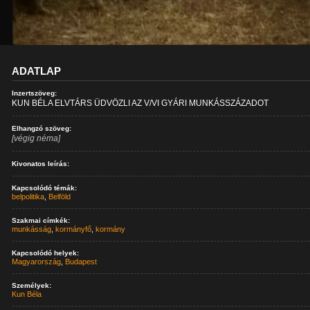
ADATLAP
Inzertszöveg:
KUN BÉLA ELVTÁRS ÜDVÖZLI AZ V/VI GYÁRI MUNKÁSSZÁZADOT
Elhangzó szöveg:
[végig néma]
Kivonatos leírás:
Kapcsolódó témák:
belpolitika
,
Belföld
Szakmai címkék:
munkásság
,
kormányfő
,
kormány
Kapcsolódó helyek:
Magyarország
,
Budapest
Személyek:
Kun Béla