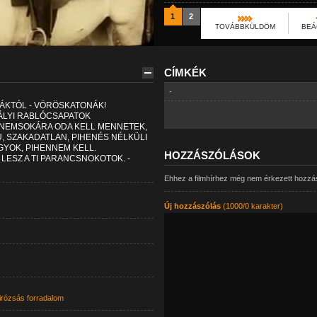
1
2
TOVÁBBKÜLDÖM
BEÁ
CÍMKÉK
-
ÁKTÓL - VÖRÖSKATONÁK!
RÁLYI RABLÓCSAPATOK
- NEMSOKÁRA ODA KELL MENNETEK,
, SZAKADATLAN, PIHENÉS NÉLKÜLI
GYOK, PIHENNEM KELL.
HOZZÁSZÓLÁSOK
ESZ A TI PARANCSNOKOTOK. -
Ehhez a filmhírhez még nem érkezett hozzá
Új hozzászólás
(1000/0 karakter)
irózsás forradalom