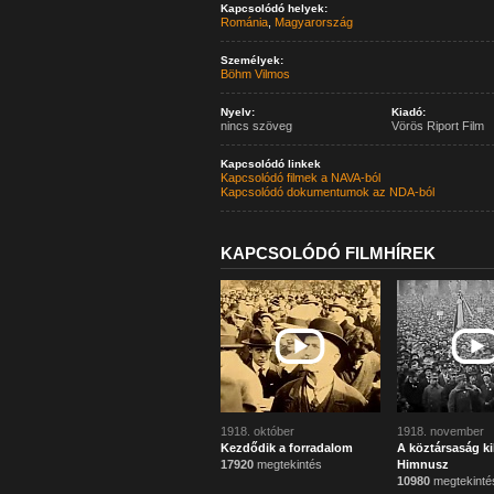
Kapcsolódó helyek:
Románia
,
Magyarország
Személyek:
Böhm Vilmos
Nyelv:
Kiadó:
nincs szöveg
Vörös Riport Film
Kapcsolódó linkek
Kapcsolódó filmek a NAVA-ból
Kapcsolódó dokumentumok az NDA-ból
KAPCSOLÓDÓ FILMHÍREK
1918. október
1918. november
Kezdődik a forradalom
A köztársaság ki
17920
megtekintés
Himnusz
10980
megtekinté