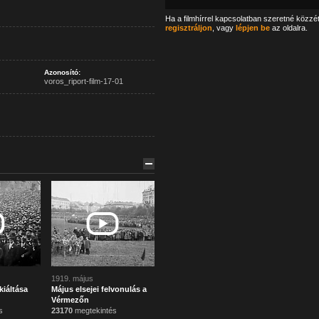
Ha a filmhírrel kapcsolatban szeretné közzé
regisztráljon
, vagy
lépjen be
az oldalra.
Azonosító:
voros_riport-film-17-01
1919. május
kiáltása
Május elsejei felvonulás a
Vérmezőn
s
23170
megtekintés