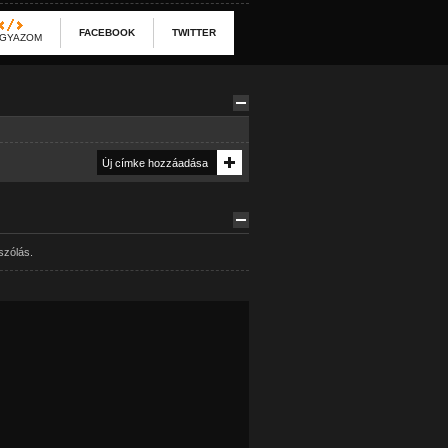
FACEBOOK
TWITTER
GYAZOM
szólás.