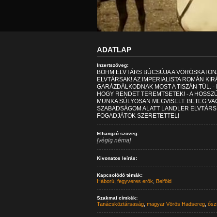
ADATLAP
Inzertszöveg:
BÖHM ELVTÁRS BÚCSÚJA A VÖRÖSKATON
ELVTÁRSAK! AZ IMPERIALISTA ROMÁN KI
GARÁZDÁLKODNAK MOST A TISZÁN TÚL. 
HOGY RENDET TEREMTSETEK! - A HOSSZÚ
MUNKA SÚLYOSAN MEGVISELT. BETEG VA
SZABADSÁGOM ALATT LANDLER ELVTÁRS L
FOGADJÁTOK SZERETETTEL!
Elhangzó szöveg:
[végig néma]
Kivonatos leírás:
Kapcsolódó témák:
Háború
,
fegyveres erők
,
Belföld
Szakmai címkék:
Tanácsköztársaság
,
magyar Vörös Hadsereg
,
ősz